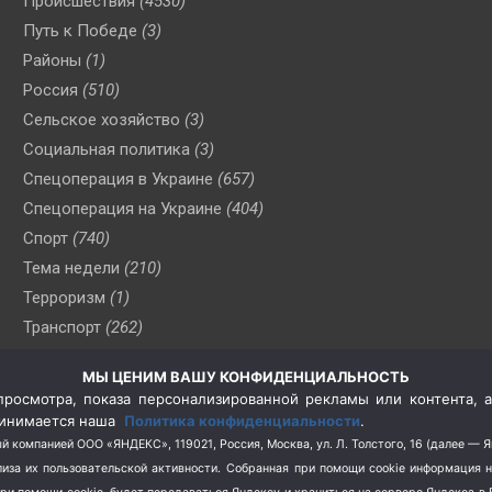
Происшествия
(4530)
Путь к Победе
(3)
Районы
(1)
Россия
(510)
Сельское хозяйство
(3)
Социальная политика
(3)
Спецоперация в Украине
(657)
Спецоперация на Украине
(404)
Спорт
(740)
Тема недели
(210)
Терроризм
(1)
Транспорт
(262)
Туризм
(178)
МЫ ЦЕНИМ ВАШУ КОНФИДЕНЦИАЛЬНОСТЬ
Флот
(76)
росмотра, показа персонализированной рекламы или контента, а
Цены
(2)
принимается наша
Политика конфиденциальности
.
Школа и спорт
(2)
й компанией ООО «ЯНДЕКС», 119021, Россия, Москва, ул. Л. Толстого, 16 (далее — 
за их пользовательской активности.
Собранная при помощи cookie информация 
Экология
(8)