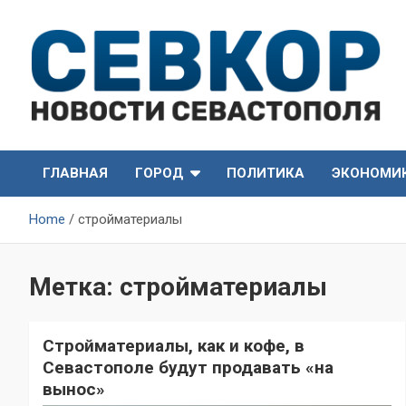
Skip
to
content
СевКор — Самые главные и актуальные новости
СевКор — Новости
Севастополя
ГЛАВНАЯ
ГОРОД
ПОЛИТИКА
ЭКОНОМИ
Севастополя
Home
стройматериалы
Метка:
стройматериалы
Стройматериалы, как и кофе, в
Севастополе будут продавать «на
вынос»