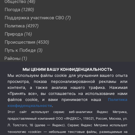
Общество
(48)
Погода
(1280)
Поддержка участников СВО
(7)
Политика
(4397)
Природа
(16)
Происшествия
(4530)
Путь к Победе
(3)
Районы
(1)
Россия
(510)
МЫ ЦЕНИМ ВАШУ КОНФИДЕНЦИАЛЬНОСТЬ
Сельское хозяйство
(3)
Мы используем файлы cookie для улучшения вашего опыта
просмотра, показа персонализированной рекламы или
Социальная политика
(3)
контента, а также анализа нашего трафика. Нажимая
Спецоперация в Украине
(657)
«Принять все», вы соглашаетесь на использование нами
Спецоперация на Украине
(404)
файлов cookie, и вами принимается наша
Политика
конфиденциальности
.
Спорт
(740)
Этот сайт использует сервис веб-аналитики Яндекс Метрика,
Тема недели
(210)
предоставляемый компанией ООО «ЯНДЕКС», 119021, Россия, Москва, ул.
Терроризм
(1)
Л. Толстого, 16 (далее — Яндекс). Сервис Яндекс Метрика использует
Транспорт
(262)
технологию «cookie» — небольшие текстовые файлы, размещаемые на