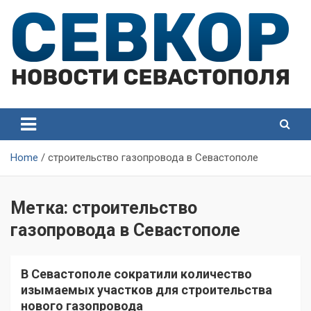
Skip
to
content
СевКор — Самые главные и актуальные новости
СевКор — Новости
Севастополя
Севастополя
Home
строительство газопровода в Севастополе
Метка:
строительство
газопровода в Севастополе
В Севастополе сократили количество
изымаемых участков для строительства
нового газопровода