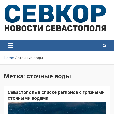
Skip
to
content
СевКор — Самые главные и актуальные новости
СевКор — Новости
Севастополя
Севастополя
Home
сточные воды
Метка:
сточные воды
Севастополь в списке регионов с грязными
сточными водами