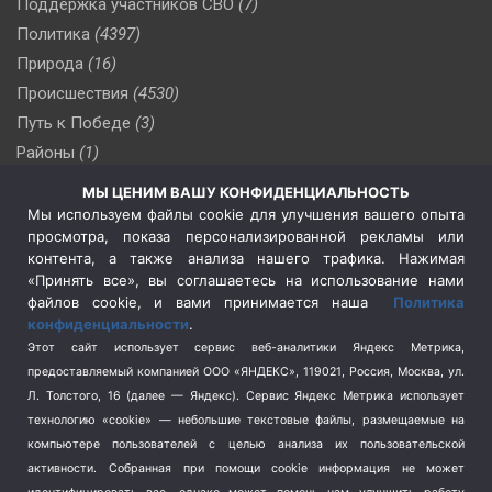
Поддержка участников СВО
(7)
Политика
(4397)
Природа
(16)
Происшествия
(4530)
Путь к Победе
(3)
Районы
(1)
Россия
(510)
МЫ ЦЕНИМ ВАШУ КОНФИДЕНЦИАЛЬНОСТЬ
Сельское хозяйство
(3)
Мы используем файлы cookie для улучшения вашего опыта
просмотра, показа персонализированной рекламы или
Социальная политика
(3)
контента, а также анализа нашего трафика. Нажимая
Спецоперация в Украине
(657)
«Принять все», вы соглашаетесь на использование нами
Спецоперация на Украине
(404)
файлов cookie, и вами принимается наша
Политика
конфиденциальности
.
Спорт
(740)
Этот сайт использует сервис веб-аналитики Яндекс Метрика,
Тема недели
(210)
предоставляемый компанией ООО «ЯНДЕКС», 119021, Россия, Москва, ул.
Терроризм
(1)
Л. Толстого, 16 (далее — Яндекс). Сервис Яндекс Метрика использует
Транспорт
(262)
технологию «cookie» — небольшие текстовые файлы, размещаемые на
компьютере пользователей с целью анализа их пользовательской
Туризм
(178)
активности.
Собранная при помощи cookie информация не может
Флот
(76)