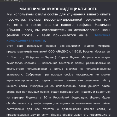
Россия
(510)
МЫ ЦЕНИМ ВАШУ КОНФИДЕНЦИАЛЬНОСТЬ
Сельское хозяйство
(3)
Мы используем файлы cookie для улучшения вашего опыта
просмотра, показа персонализированной рекламы или
Социальная политика
(3)
контента, а также анализа нашего трафика. Нажимая
Спецоперация в Украине
(657)
«Принять все», вы соглашаетесь на использование нами
Спецоперация на Украине
(404)
файлов cookie, и вами принимается наша
Политика
конфиденциальности
.
Спорт
(740)
Этот сайт использует сервис веб-аналитики Яндекс Метрика,
Тема недели
(210)
предоставляемый компанией ООО «ЯНДЕКС», 119021, Россия, Москва, ул.
Терроризм
(1)
Л. Толстого, 16 (далее — Яндекс). Сервис Яндекс Метрика использует
Транспорт
(262)
технологию «cookie» — небольшие текстовые файлы, размещаемые на
компьютере пользователей с целью анализа их пользовательской
Туризм
(178)
активности.
Собранная при помощи cookie информация не может
Флот
(76)
идентифицировать вас, однако может помочь нам улучшить работу
Цены
(2)
нашего сайта. Информация об использовании вами данного сайта,
Школа и спорт
(2)
собранная при помощи cookie, будет передаваться Яндексу и храниться
Экология
на сервере Яндекса в ЕС и Российской Федерации. Яндекс будет
(8)
обрабатывать эту информацию для оценки использования вами сайта,
Экономика
(1172)
составления для нас отчетов о деятельности нашего сайта, и
предоставления других услуг. Яндекс обрабатывает эту информацию в