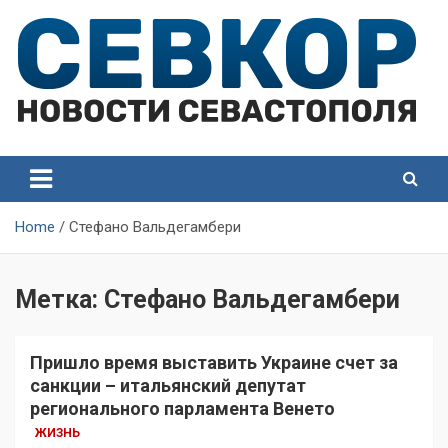
Skip
to
content
СевКор — Самые главные и актуальные новости
СевКор — Новости
Севастополя
Севастополя
Home
Стефано Вальдегамбери
Метка:
Стефано Вальдегамбери
Пришло время выставить Украине счет за
санкции – итальянский депутат
регионального парламента Венето
ЖИЗНЬ