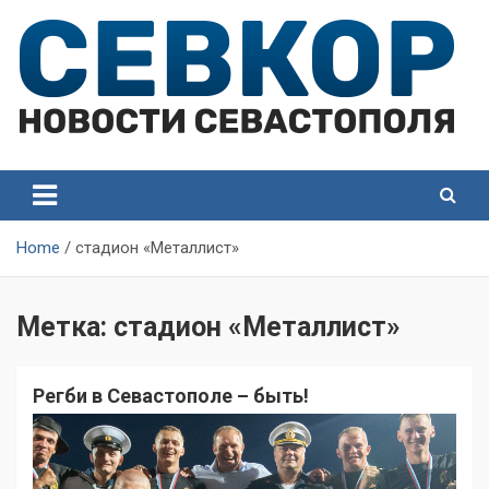
Skip
to
content
СевКор — Самые главные и актуальные новости
СевКор — Новости
Севастополя
Севастополя
Home
стадион «Металлист»
Метка:
стадион «Металлист»
Регби в Севастополе – быть!