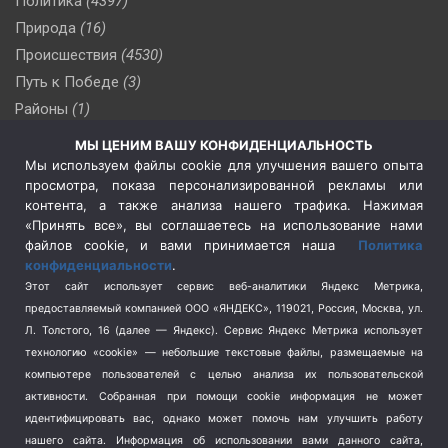
Политика
(4397)
Природа
(16)
Происшествия
(4530)
Путь к Победе
(3)
Районы
(1)
Россия
(510)
МЫ ЦЕНИМ ВАШУ КОНФИДЕНЦИАЛЬНОСТЬ
Сельское хозяйство
(3)
Мы используем файлы cookie для улучшения вашего опыта
просмотра, показа персонализированной рекламы или
Социальная политика
(3)
контента, а также анализа нашего трафика. Нажимая
Спецоперация в Украине
(657)
«Принять все», вы соглашаетесь на использование нами
Спецоперация на Украине
(404)
файлов cookie, и вами принимается наша
Политика
конфиденциальности
.
Спорт
(740)
Этот сайт использует сервис веб-аналитики Яндекс Метрика,
Тема недели
(210)
предоставляемый компанией ООО «ЯНДЕКС», 119021, Россия, Москва, ул.
Терроризм
(1)
Л. Толстого, 16 (далее — Яндекс). Сервис Яндекс Метрика использует
Транспорт
(262)
технологию «cookie» — небольшие текстовые файлы, размещаемые на
компьютере пользователей с целью анализа их пользовательской
Туризм
(178)
активности.
Собранная при помощи cookie информация не может
Флот
(76)
идентифицировать вас, однако может помочь нам улучшить работу
Цены
(2)
нашего сайта. Информация об использовании вами данного сайта,