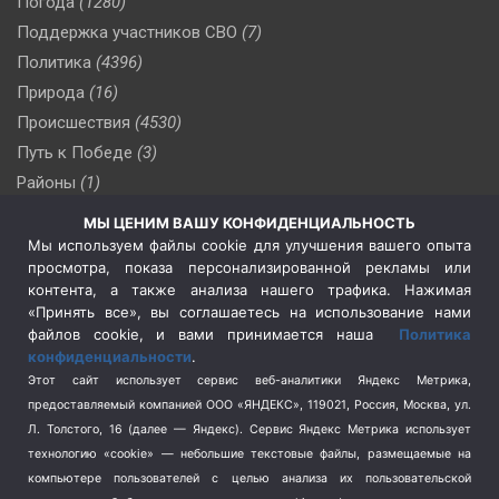
Погода
(1280)
Поддержка участников СВО
(7)
Политика
(4396)
Природа
(16)
Происшествия
(4530)
Путь к Победе
(3)
Районы
(1)
Россия
(510)
МЫ ЦЕНИМ ВАШУ КОНФИДЕНЦИАЛЬНОСТЬ
Сельское хозяйство
(3)
Мы используем файлы cookie для улучшения вашего опыта
просмотра, показа персонализированной рекламы или
Социальная политика
(3)
контента, а также анализа нашего трафика. Нажимая
Спецоперация в Украине
(657)
«Принять все», вы соглашаетесь на использование нами
Спецоперация на Украине
(404)
файлов cookie, и вами принимается наша
Политика
конфиденциальности
.
Спорт
(740)
Этот сайт использует сервис веб-аналитики Яндекс Метрика,
Тема недели
(210)
предоставляемый компанией ООО «ЯНДЕКС», 119021, Россия, Москва, ул.
Терроризм
(1)
Л. Толстого, 16 (далее — Яндекс). Сервис Яндекс Метрика использует
Транспорт
(262)
технологию «cookie» — небольшие текстовые файлы, размещаемые на
компьютере пользователей с целью анализа их пользовательской
Туризм
(178)