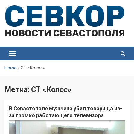
Skip
to
content
СевКор — Самые главные и актуальные новости
СевКор — Новости
Севастополя
Севастополя
Home
СТ «Колос»
Метка:
СТ «Колос»
В Севастополе мужчина убил товарища из-
за громко работающего телевизора