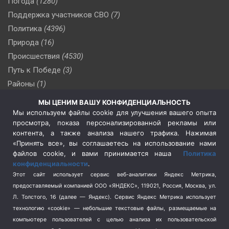
Погода
(1280)
Поддержка участников СВО
(7)
Политика
(4396)
Природа
(16)
Происшествия
(4530)
Путь к Победе
(3)
Районы
(1)
Россия
(510)
МЫ ЦЕНИМ ВАШУ КОНФИДЕНЦИАЛЬНОСТЬ
Сельское хозяйство
(3)
Мы используем файлы cookie для улучшения вашего опыта
просмотра, показа персонализированной рекламы или
Социальная политика
(3)
контента, а также анализа нашего трафика. Нажимая
Спецоперация в Украине
(657)
«Принять все», вы соглашаетесь на использование нами
Спецоперация на Украине
(404)
файлов cookie, и вами принимается наша
Политика
конфиденциальности
.
Спорт
(740)
Этот сайт использует сервис веб-аналитики Яндекс Метрика,
Тема недели
(210)
предоставляемый компанией ООО «ЯНДЕКС», 119021, Россия, Москва, ул.
Терроризм
(1)
Л. Толстого, 16 (далее — Яндекс). Сервис Яндекс Метрика использует
Транспорт
(262)
технологию «cookie» — небольшие текстовые файлы, размещаемые на
компьютере пользователей с целью анализа их пользовательской
Туризм
(178)