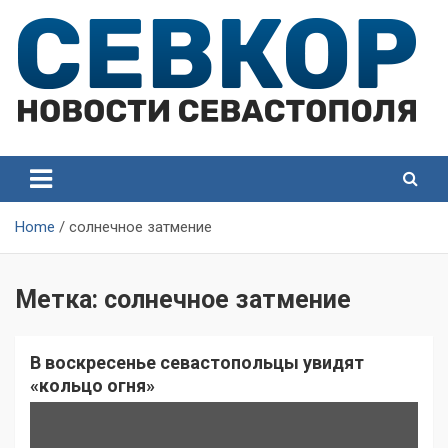
Skip
to
content
СевКор — Самые главные и актуальные новости
СевКор — Новости
Севастополя
Севастополя
Home
солнечное затмение
Метка:
солнечное затмение
В воскресенье севастопольцы увидят
«кольцо огня»