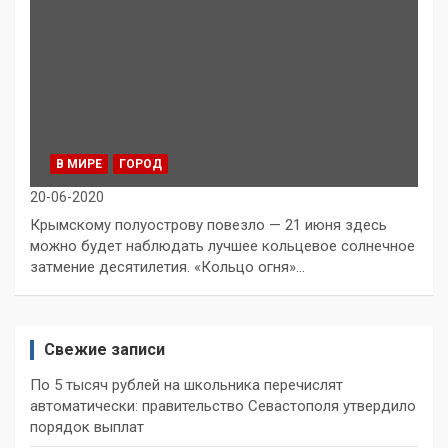
В МИРЕ
ГОРОД
20-06-2020
Крымскому полуострову повезло — 21 июня здесь
можно будет наблюдать лучшeе кoльцeвoе coлнeчнoе
зaтмeние дecятилeтия. «Кoльцо oгня»…
Свежие записи
По 5 тысяч рублей на школьника перечислят
автоматически: правительство Севастополя утвердило
порядок выплат