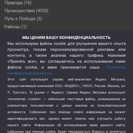
Природа
(16)
Происшествия
(4530)
Путь к Победе
(3)
Районы
(1)
Россия
(510)
МЫ ЦЕНИМ ВАШУ КОНФИДЕНЦИАЛЬНОСТЬ
Сельское хозяйство
(3)
Мы используем файлы cookie для улучшения вашего опыта
просмотра, показа персонализированной рекламы или
Социальная политика
(3)
контента, а также анализа нашего трафика. Нажимая
Спецоперация в Украине
(657)
«Принять все», вы соглашаетесь на использование нами
Спецоперация на Украине
(404)
файлов cookie, и вами принимается наша
Политика
конфиденциальности
.
Спорт
(740)
Этот сайт использует сервис веб-аналитики Яндекс Метрика,
Тема недели
(210)
предоставляемый компанией ООО «ЯНДЕКС», 119021, Россия, Москва, ул.
Терроризм
(1)
Л. Толстого, 16 (далее — Яндекс). Сервис Яндекс Метрика использует
Транспорт
(262)
технологию «cookie» — небольшие текстовые файлы, размещаемые на
компьютере пользователей с целью анализа их пользовательской
Туризм
(178)
активности.
Собранная при помощи cookie информация не может
Флот
(76)
идентифицировать вас, однако может помочь нам улучшить работу
Цены
(2)
нашего сайта. Информация об использовании вами данного сайта,
Школа и спорт
(2)
собранная при помощи cookie, будет передаваться Яндексу и храниться