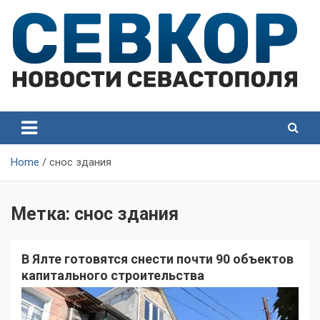
Skip
to
content
СевКор — Самые главные и актуальные новости
СевКор — Новости
Севастополя
Севастополя
Home
снос здания
Метка:
снос здания
В Ялте готовятся снести почти 90 объектов
капитального строительства