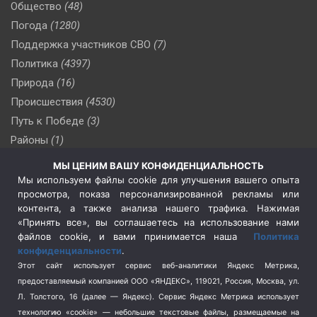
Общество
(48)
Погода
(1280)
Поддержка участников СВО
(7)
Политика
(4397)
Природа
(16)
Происшествия
(4530)
Путь к Победе
(3)
Районы
(1)
Россия
(510)
МЫ ЦЕНИМ ВАШУ КОНФИДЕНЦИАЛЬНОСТЬ
Сельское хозяйство
(3)
Мы используем файлы cookie для улучшения вашего опыта
просмотра, показа персонализированной рекламы или
Социальная политика
(3)
контента, а также анализа нашего трафика. Нажимая
Спецоперация в Украине
(657)
«Принять все», вы соглашаетесь на использование нами
Спецоперация на Украине
(404)
файлов cookie, и вами принимается наша
Политика
конфиденциальности
.
Спорт
(740)
Этот сайт использует сервис веб-аналитики Яндекс Метрика,
Тема недели
(210)
предоставляемый компанией ООО «ЯНДЕКС», 119021, Россия, Москва, ул.
Терроризм
(1)
Л. Толстого, 16 (далее — Яндекс). Сервис Яндекс Метрика использует
Транспорт
(262)
технологию «cookie» — небольшие текстовые файлы, размещаемые на