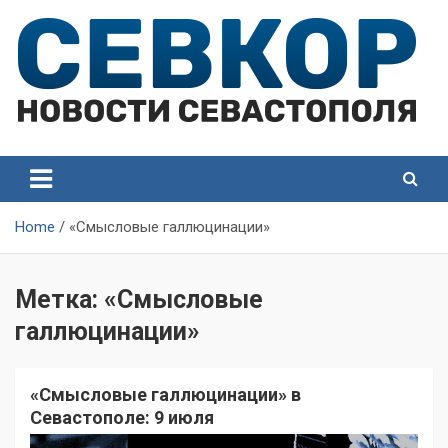
Skip
to
content
СевКор — Самые главные и актуальные новости
СевКор — Новости
Севастополя
Севастополя
Home
«Смысловые галлюцинации»
Метка:
«Смысловые
галлюцинации»
«Смысловые галлюцинации» в
Севастополе: 9 июля