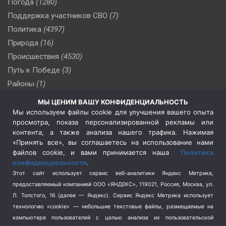
Погода
(1280)
Поддержка участников СВО
(7)
Политика
(4397)
Природа
(16)
Происшествия
(4530)
Путь к Победе
(3)
Районы
(1)
Россия
(510)
МЫ ЦЕНИМ ВАШУ КОНФИДЕНЦИАЛЬНОСТЬ
Сельское хозяйство
(3)
Мы используем файлы cookie для улучшения вашего опыта
просмотра, показа персонализированной рекламы или
Социальная политика
(3)
контента, а также анализа нашего трафика. Нажимая
Спецоперация в Украине
(657)
«Принять все», вы соглашаетесь на использование нами
Спецоперация на Украине
(404)
файлов cookie, и вами принимается наша
Политика
конфиденциальности
.
Спорт
(740)
Этот сайт использует сервис веб-аналитики Яндекс Метрика,
Тема недели
(210)
предоставляемый компанией ООО «ЯНДЕКС», 119021, Россия, Москва, ул.
Терроризм
(1)
Л. Толстого, 16 (далее — Яндекс). Сервис Яндекс Метрика использует
Транспорт
(262)
технологию «cookie» — небольшие текстовые файлы, размещаемые на
компьютере пользователей с целью анализа их пользовательской
Туризм
(178)