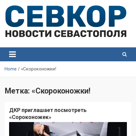
Skip
to
content
СевКор — Самые главные и актуальные новости
СевКор — Новости
Севастополя
Севастополя
Home
«Скороконожки!
Метка:
«Скороконожки!
ДКР приглашает посмотреть
«Сороконожек»