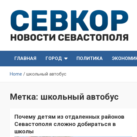
Skip
to
content
СевКор — Самые главные и актуальные новости
СевКор — Новости
Севастополя
ГЛАВНАЯ
ГОРОД
ПОЛИТИКА
ЭКОНОМИ
Севастополя
Home
школьный автобус
Метка:
школьный автобус
Почему детям из отдаленных районов
Севастополя сложно добираться в
школы