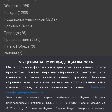
Общество
(48)
Погода
(1280)
Поддержка участников СВО
(7)
Политика
(4396)
Природа
(16)
Происшествия
(4530)
Путь к Победе
(3)
Районы
(1)
Россия
(509)
МЫ ЦЕНИМ ВАШУ КОНФИДЕНЦИАЛЬНОСТЬ
Сельское хозяйство
(3)
Мы используем файлы cookie для улучшения вашего опыта
просмотра, показа персонализированной рекламы или
Социальная политика
(3)
контента, а также анализа нашего трафика. Нажимая
Спецоперация в Украине
(657)
«Принять все», вы соглашаетесь на использование нами
Спецоперация на Украине
(404)
файлов cookie, и вами принимается наша
Политика
конфиденциальности
.
Спорт
(740)
Этот сайт использует сервис веб-аналитики Яндекс Метрика,
Тема недели
(210)
предоставляемый компанией ООО «ЯНДЕКС», 119021, Россия, Москва, ул.
Терроризм
(1)
Л. Толстого, 16 (далее — Яндекс). Сервис Яндекс Метрика использует