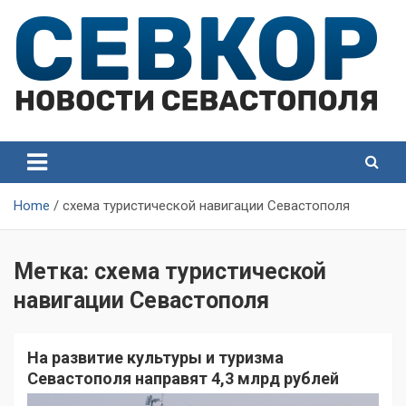
Skip
to
content
СевКор — Самые главные и актуальные новости
СевКор — Новости
Севастополя
Севастополя
Home
схема туристической навигации Севастополя
Метка:
схема туристической
навигации Севастополя
На развитие культуры и туризма
Севастополя направят 4,3 млрд рублей