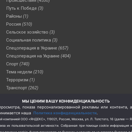
Происшествия
(4530)
Путь к Победе
(3)
Районы
(1)
Россия
(510)
Сельское хозяйство
(3)
Социальная политика
(3)
Спецоперация в Украине
(657)
Спецоперация на Украине
(404)
Спорт
(740)
Тема недели
(210)
Терроризм
(1)
Транспорт
(262)
Туризм
(178)
МЫ ЦЕНИМ ВАШУ КОНФИДЕНЦИАЛЬНОСТЬ
Флот
(76)
росмотра, показа персонализированной рекламы или контента, а
Цены
(2)
принимается наша
Политика конфиденциальности
.
Школа и спорт
(2)
й компанией ООО «ЯНДЕКС», 119021, Россия, Москва, ул. Л. Толстого, 16 (далее — 
за их пользовательской активности.
Собранная при помощи cookie информация 
Экология
(8)