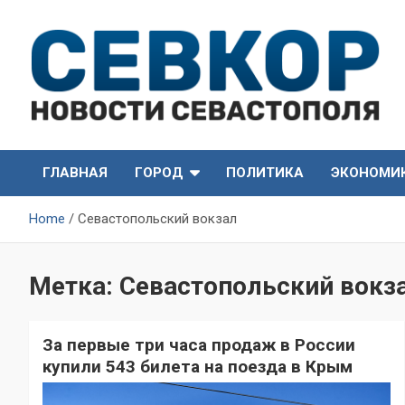
Skip
to
content
СевКор — Самые главные и актуальные новости
СевКор — Новости
Севастополя
ГЛАВНАЯ
ГОРОД
ПОЛИТИКА
ЭКОНОМИ
Севастополя
Home
Севастопольский вокзал
Метка:
Севастопольский вокз
За первые три часа продаж в России
купили 543 билета на поезда в Крым