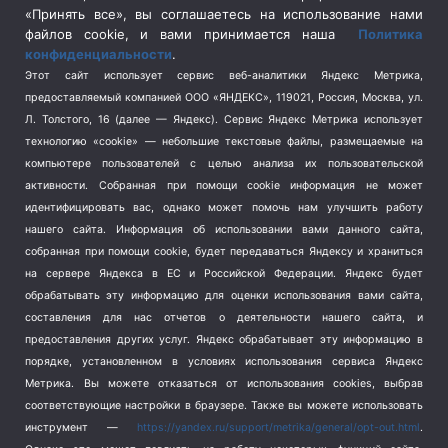
Спецоперация в Украине
(657)
«Принять все», вы соглашаетесь на использование нами
Спецоперация на Украине
(404)
файлов cookie, и вами принимается наша
Политика
конфиденциальности
.
Спорт
(740)
Этот сайт использует сервис веб-аналитики Яндекс Метрика,
Тема недели
(210)
предоставляемый компанией ООО «ЯНДЕКС», 119021, Россия, Москва, ул.
Терроризм
(1)
Л. Толстого, 16 (далее — Яндекс). Сервис Яндекс Метрика использует
Транспорт
(262)
технологию «cookie» — небольшие текстовые файлы, размещаемые на
компьютере пользователей с целью анализа их пользовательской
Туризм
(178)
активности.
Собранная при помощи cookie информация не может
Флот
(76)
идентифицировать вас, однако может помочь нам улучшить работу
Цены
(2)
нашего сайта. Информация об использовании вами данного сайта,
Школа и спорт
(2)
собранная при помощи cookie, будет передаваться Яндексу и храниться
Экология
(8)
на сервере Яндекса в ЕС и Российской Федерации. Яндекс будет
обрабатывать эту информацию для оценки использования вами сайта,
Экономика
(1172)
составления для нас отчетов о деятельности нашего сайта, и
предоставления других услуг. Яндекс обрабатывает эту информацию в
Мы в соцсетях
порядке, установленном в условиях использования сервиса Яндекс
Метрика.
Вы можете отказаться от использования cookies, выбрав
соответствующие настройки в браузере. Также вы можете использовать
инструмент —
https://yandex.ru/support/metrika/general/opt-out.html
.