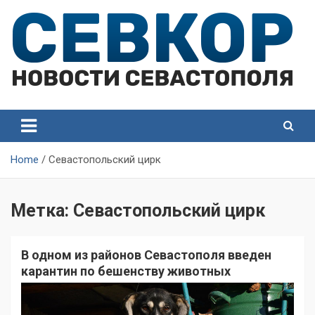
Skip
to
content
СевКор — Самые главные и актуальные новости
СевКор — Новости
Севастополя
Севастополя
Home
Севастопольский цирк
Метка:
Севастопольский цирк
В одном из районов Севастополя введен
карантин по бешенству животных