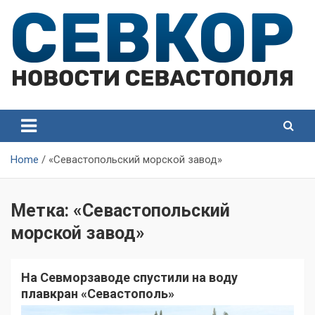
Skip
to
content
СевКор — Самые главные и актуальные новости
СевКор — Новости
Севастополя
Севастополя
Home
«Севастопольский морской завод»
Метка:
«Севастопольский
морской завод»
На Севморзаводе спустили на воду
плавкран «Севастополь»