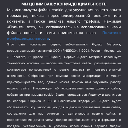
Россия
(510)
МЫ ЦЕНИМ ВАШУ КОНФИДЕНЦИАЛЬНОСТЬ
Сельское хозяйство
(3)
Мы используем файлы cookie для улучшения вашего опыта
просмотра, показа персонализированной рекламы или
Социальная политика
(3)
контента, а также анализа нашего трафика. Нажимая
Спецоперация в Украине
(657)
«Принять все», вы соглашаетесь на использование нами
Спецоперация на Украине
(404)
файлов cookie, и вами принимается наша
Политика
конфиденциальности
.
Спорт
(740)
Этот сайт использует сервис веб-аналитики Яндекс Метрика,
Тема недели
(210)
предоставляемый компанией ООО «ЯНДЕКС», 119021, Россия, Москва, ул.
Терроризм
(1)
Л. Толстого, 16 (далее — Яндекс). Сервис Яндекс Метрика использует
Транспорт
(262)
технологию «cookie» — небольшие текстовые файлы, размещаемые на
компьютере пользователей с целью анализа их пользовательской
Туризм
(178)
активности.
Собранная при помощи cookie информация не может
Флот
(76)
идентифицировать вас, однако может помочь нам улучшить работу
Цены
(2)
нашего сайта. Информация об использовании вами данного сайта,
Школа и спорт
(2)
собранная при помощи cookie, будет передаваться Яндексу и храниться
Экология
(8)
на сервере Яндекса в ЕС и Российской Федерации. Яндекс будет
обрабатывать эту информацию для оценки использования вами сайта,
Экономика
(1172)
составления для нас отчетов о деятельности нашего сайта, и
предоставления других услуг. Яндекс обрабатывает эту информацию в
Мы в соцсетях
порядке, установленном в условиях использования сервиса Яндекс