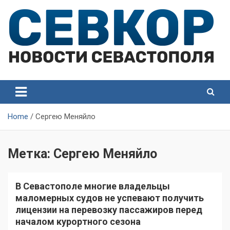
Skip
to
content
СевКор — Самые главные и актуальные новости
СевКор — Новости
Севастополя
Севастополя
Home
Сергею Меняйло
Метка:
Сергею Меняйло
В Севастополе многие владельцы
маломерных судов не успевают получить
лицензии на перевозку пассажиров перед
началом курортного сезона