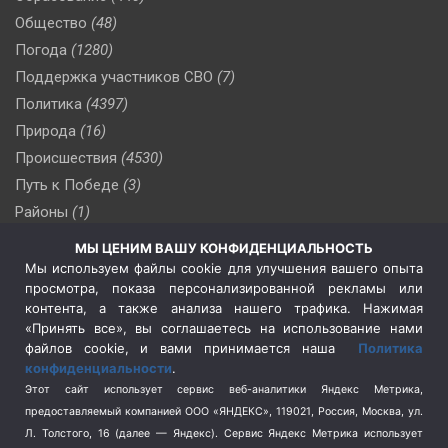
Общество
(48)
Погода
(1280)
Поддержка участников СВО
(7)
Политика
(4397)
Природа
(16)
Происшествия
(4530)
Путь к Победе
(3)
Районы
(1)
Россия
(510)
МЫ ЦЕНИМ ВАШУ КОНФИДЕНЦИАЛЬНОСТЬ
Сельское хозяйство
(3)
Мы используем файлы cookie для улучшения вашего опыта
просмотра, показа персонализированной рекламы или
Социальная политика
(3)
контента, а также анализа нашего трафика. Нажимая
Спецоперация в Украине
(657)
«Принять все», вы соглашаетесь на использование нами
Спецоперация на Украине
(404)
файлов cookie, и вами принимается наша
Политика
конфиденциальности
.
Спорт
(740)
Этот сайт использует сервис веб-аналитики Яндекс Метрика,
Тема недели
(210)
предоставляемый компанией ООО «ЯНДЕКС», 119021, Россия, Москва, ул.
Терроризм
(1)
Л. Толстого, 16 (далее — Яндекс). Сервис Яндекс Метрика использует