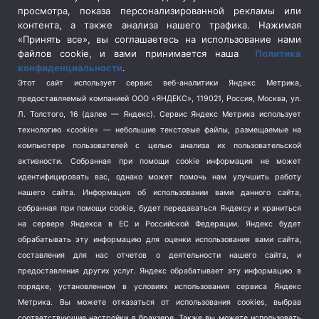
просмотра, показа персонализированной рекламы или
Социальная политика
(3)
контента, а также анализа нашего трафика. Нажимая
Спецоперация в Украине
(657)
«Принять все», вы соглашаетесь на использование нами
Спецоперация на Украине
(404)
файлов cookie, и вами принимается наша
Политика
конфиденциальности
.
Спорт
(740)
Этот сайт использует сервис веб-аналитики Яндекс Метрика,
Тема недели
(210)
предоставляемый компанией ООО «ЯНДЕКС», 119021, Россия, Москва, ул.
Терроризм
(1)
Л. Толстого, 16 (далее — Яндекс). Сервис Яндекс Метрика использует
Транспорт
(262)
технологию «cookie» — небольшие текстовые файлы, размещаемые на
компьютере пользователей с целью анализа их пользовательской
Туризм
(178)
активности.
Собранная при помощи cookie информация не может
Флот
(76)
идентифицировать вас, однако может помочь нам улучшить работу
Цены
(2)
нашего сайта. Информация об использовании вами данного сайта,
Школа и спорт
(2)
собранная при помощи cookie, будет передаваться Яндексу и храниться
Экология
(8)
на сервере Яндекса в ЕС и Российской Федерации. Яндекс будет
обрабатывать эту информацию для оценки использования вами сайта,
Экономика
(1172)
составления для нас отчетов о деятельности нашего сайта, и
предоставления других услуг. Яндекс обрабатывает эту информацию в
Мы в соцсетях
порядке, установленном в условиях использования сервиса Яндекс
Метрика.
Вы можете отказаться от использования cookies, выбрав
соответствующие настройки в браузере. Также вы можете использовать