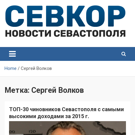
Skip
to
content
СевКор — Самые главные и актуальные новости
СевКор — Новости
Севастополя
Севастополя
Home
Сергей Волков
Метка:
Сергей Волков
ТОП-30 чиновников Севастополя с самыми
высокими доходами за 2015 г.