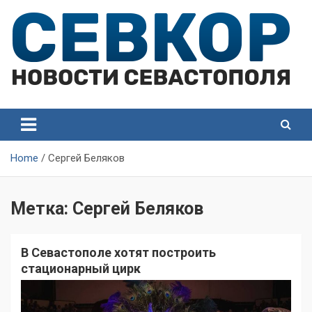
Skip
to
content
СевКор — Самые главные и актуальные новости
СевКор — Новости
Севастополя
Севастополя
Home
Сергей Беляков
Метка:
Сергей Беляков
В Севастополе хотят построить
стационарный цирк