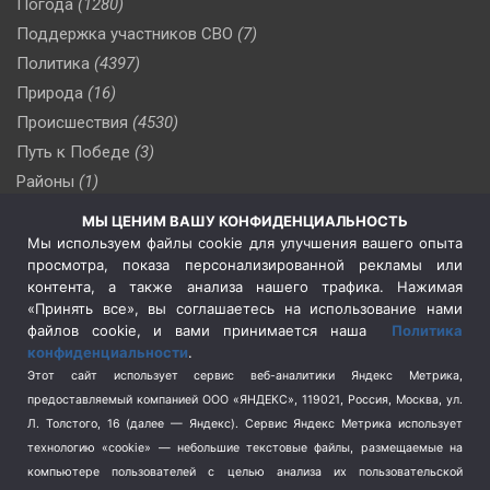
Погода
(1280)
Поддержка участников СВО
(7)
Политика
(4397)
Природа
(16)
Происшествия
(4530)
Путь к Победе
(3)
Районы
(1)
Россия
(510)
МЫ ЦЕНИМ ВАШУ КОНФИДЕНЦИАЛЬНОСТЬ
Сельское хозяйство
(3)
Мы используем файлы cookie для улучшения вашего опыта
просмотра, показа персонализированной рекламы или
Социальная политика
(3)
контента, а также анализа нашего трафика. Нажимая
Спецоперация в Украине
(657)
«Принять все», вы соглашаетесь на использование нами
Спецоперация на Украине
(404)
файлов cookie, и вами принимается наша
Политика
конфиденциальности
.
Спорт
(740)
Этот сайт использует сервис веб-аналитики Яндекс Метрика,
Тема недели
(210)
предоставляемый компанией ООО «ЯНДЕКС», 119021, Россия, Москва, ул.
Терроризм
(1)
Л. Толстого, 16 (далее — Яндекс). Сервис Яндекс Метрика использует
Транспорт
(262)
технологию «cookie» — небольшие текстовые файлы, размещаемые на
компьютере пользователей с целью анализа их пользовательской
Туризм
(178)