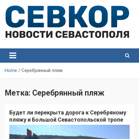
Skip
to
content
СевКор — Самые главные и актуальные новости
СевКор — Новости
Севастополя
Севастополя
Home
Серебрянный пляж
Метка:
Серебрянный пляж
Будет ли перекрыта дорога к Серебряному
пляжу и Большой Севастопольской тропе