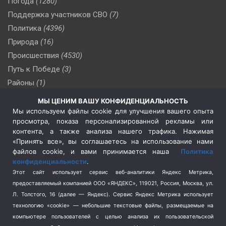
Погода
(1280)
Поддержка участников СВО
(7)
Политика
(4396)
Природа
(16)
Происшествия
(4530)
Путь к Победе
(3)
Районы
(1)
Россия
(509)
МЫ ЦЕНИМ ВАШУ КОНФИДЕНЦИАЛЬНОСТЬ
Сельское хозяйство
(3)
Мы используем файлы cookie для улучшения вашего опыта
просмотра, показа персонализированной рекламы или
Социальная политика
(3)
контента, а также анализа нашего трафика. Нажимая
Спецоперация в Украине
(657)
«Принять все», вы соглашаетесь на использование нами
Спецоперация на Украине
(404)
файлов cookie, и вами принимается наша
Политика
конфиденциальности
.
Спорт
(740)
Этот сайт использует сервис веб-аналитики Яндекс Метрика,
Тема недели
(210)
предоставляемый компанией ООО «ЯНДЕКС», 119021, Россия, Москва, ул.
Терроризм
(1)
Л. Толстого, 16 (далее — Яндекс). Сервис Яндекс Метрика использует
Транспорт
(262)
технологию «cookie» — небольшие текстовые файлы, размещаемые на
компьютере пользователей с целью анализа их пользовательской
Туризм
(178)