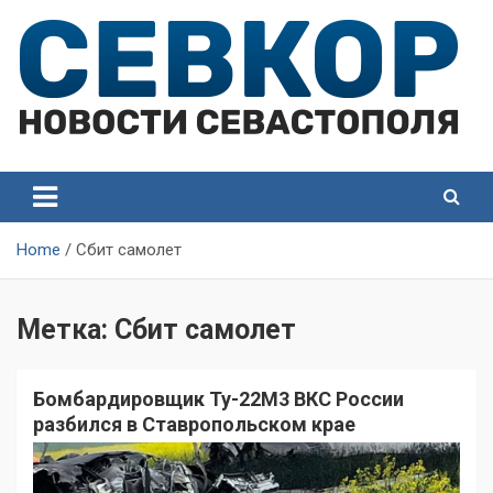
Skip
to
content
СевКор — Самые главные и актуальные новости
СевКор — Новости
Севастополя
Севастополя
Home
Сбит самолет
Метка:
Сбит самолет
Бомбардировщик Ту-22М3 ВКС России
разбился в Ставропольском крае