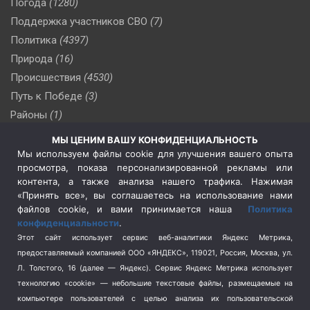
Погода
(1280)
Поддержка участников СВО
(7)
Политика
(4397)
Природа
(16)
Происшествия
(4530)
Путь к Победе
(3)
Районы
(1)
Россия
(510)
МЫ ЦЕНИМ ВАШУ КОНФИДЕНЦИАЛЬНОСТЬ
Сельское хозяйство
(3)
Мы используем файлы cookie для улучшения вашего опыта
просмотра, показа персонализированной рекламы или
Социальная политика
(3)
контента, а также анализа нашего трафика. Нажимая
Спецоперация в Украине
(657)
«Принять все», вы соглашаетесь на использование нами
Спецоперация на Украине
(404)
файлов cookie, и вами принимается наша
Политика
конфиденциальности
.
Спорт
(740)
Этот сайт использует сервис веб-аналитики Яндекс Метрика,
Тема недели
(210)
предоставляемый компанией ООО «ЯНДЕКС», 119021, Россия, Москва, ул.
Терроризм
(1)
Л. Толстого, 16 (далее — Яндекс). Сервис Яндекс Метрика использует
Транспорт
(262)
технологию «cookie» — небольшие текстовые файлы, размещаемые на
компьютере пользователей с целью анализа их пользовательской
Туризм
(178)