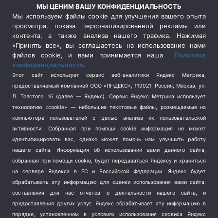
Россия
(510)
МЫ ЦЕНИМ ВАШУ КОНФИДЕНЦИАЛЬНОСТЬ
Сельское хозяйство
(3)
Мы используем файлы cookie для улучшения вашего опыта
просмотра, показа персонализированной рекламы или
Социальная политика
(3)
контента, а также анализа нашего трафика. Нажимая
Спецоперация в Украине
(657)
«Принять все», вы соглашаетесь на использование нами
Спецоперация на Украине
(404)
файлов cookie, и вами принимается наша
Политика
конфиденциальности
.
Спорт
(740)
Этот сайт использует сервис веб-аналитики Яндекс Метрика,
Тема недели
(210)
предоставляемый компанией ООО «ЯНДЕКС», 119021, Россия, Москва, ул.
Терроризм
(1)
Л. Толстого, 16 (далее — Яндекс). Сервис Яндекс Метрика использует
Транспорт
(262)
технологию «cookie» — небольшие текстовые файлы, размещаемые на
компьютере пользователей с целью анализа их пользовательской
Туризм
(178)
активности.
Собранная при помощи cookie информация не может
Флот
(76)
идентифицировать вас, однако может помочь нам улучшить работу
Цены
(2)
нашего сайта. Информация об использовании вами данного сайта,
Школа и спорт
(2)
собранная при помощи cookie, будет передаваться Яндексу и храниться
Экология
на сервере Яндекса в ЕС и Российской Федерации. Яндекс будет
(8)
обрабатывать эту информацию для оценки использования вами сайта,
Экономика
(1172)
составления для нас отчетов о деятельности нашего сайта, и
предоставления других услуг. Яндекс обрабатывает эту информацию в
Мы в соцсетях
порядке, установленном в условиях использования сервиса Яндекс