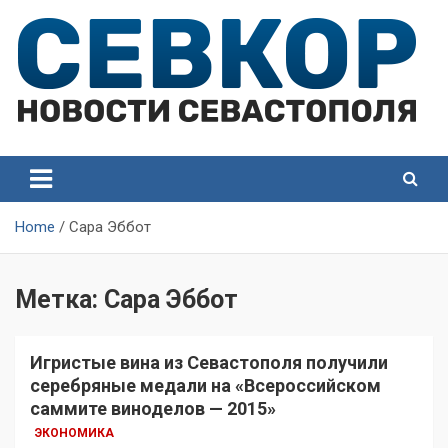
Skip
to
content
СевКор — Самые главные и актуальные новости
СевКор — Новости
Севастополя
Севастополя
Home
Сара Эббот
Метка:
Сара Эббот
Игристые вина из Севастополя получили
серебряные медали на «Всероссийском
саммите виноделов — 2015»
ЭКОНОМИКА