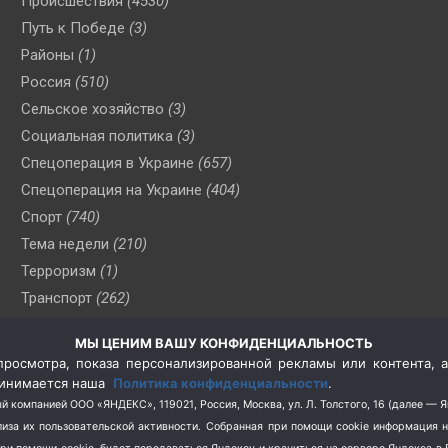
Происшествия
(4530)
Путь к Победе
(3)
Районы
(1)
Россия
(510)
Сельское хозяйство
(3)
Социальная политика
(3)
Спецоперация в Украине
(657)
Спецоперация на Украине
(404)
Спорт
(740)
Тема недели
(210)
Терроризм
(1)
Транспорт
(262)
Туризм
(178)
МЫ ЦЕНИМ ВАШУ КОНФИДЕНЦИАЛЬНОСТЬ
Флот
(76)
росмотра, показа персонализированной рекламы или контента, а
Цены
(2)
принимается наша
Политика конфиденциальности
.
Школа и спорт
(2)
й компанией ООО «ЯНДЕКС», 119021, Россия, Москва, ул. Л. Толстого, 16 (далее — 
за их пользовательской активности.
Собранная при помощи cookie информация 
Экология
(8)