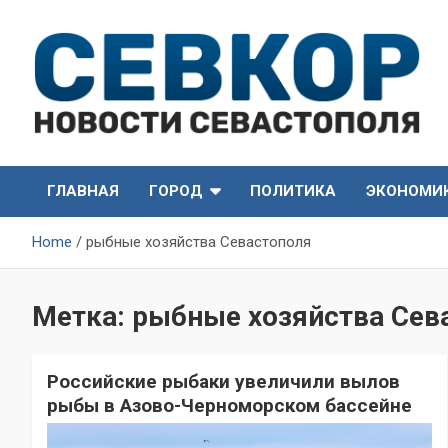
Skip
to
content
СевКор — Самые главные и актуальные новости
СевКор — Новости
Севастополя
ГЛАВНАЯ
ГОРОД
ПОЛИТИКА
ЭКОНОМИ
Севастополя
Home
рыбные хозяйства Севастополя
Метка:
рыбные хозяйства Сев
Российские рыбаки увеличили вылов
рыбы в Азово-Черноморском бассейне