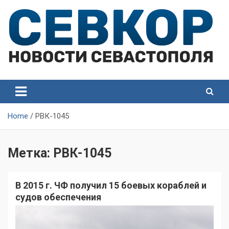
Skip
to
content
СевКор — Самые главные и актуальные новости
СевКор — Новости
Севастополя
Севастополя
Home
РВК-1045
Метка:
РВК-1045
В 2015 г. ЧФ получил 15 боевых кораблей и
судов обеспечения