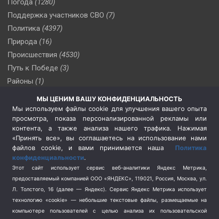
Погода
(1280)
Поддержка участников СВО
(7)
Политика
(4397)
Природа
(16)
Происшествия
(4530)
Путь к Победе
(3)
Районы
(1)
Россия
(510)
МЫ ЦЕНИМ ВАШУ КОНФИДЕНЦИАЛЬНОСТЬ
Сельское хозяйство
(3)
Мы используем файлы cookie для улучшения вашего опыта
просмотра, показа персонализированной рекламы или
Социальная политика
(3)
контента, а также анализа нашего трафика. Нажимая
Спецоперация в Украине
(657)
«Принять все», вы соглашаетесь на использование нами
Спецоперация на Украине
(404)
файлов cookie, и вами принимается наша
Политика
конфиденциальности
.
Спорт
(740)
Этот сайт использует сервис веб-аналитики Яндекс Метрика,
Тема недели
(210)
предоставляемый компанией ООО «ЯНДЕКС», 119021, Россия, Москва, ул.
Терроризм
(1)
Л. Толстого, 16 (далее — Яндекс). Сервис Яндекс Метрика использует
Транспорт
(262)
технологию «cookie» — небольшие текстовые файлы, размещаемые на
компьютере пользователей с целью анализа их пользовательской
Туризм
(178)