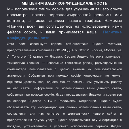
Россия
(510)
МЫ ЦЕНИМ ВАШУ КОНФИДЕНЦИАЛЬНОСТЬ
Сельское хозяйство
(3)
Мы используем файлы cookie для улучшения вашего опыта
просмотра, показа персонализированной рекламы или
Социальная политика
(3)
контента, а также анализа нашего трафика. Нажимая
Спецоперация в Украине
(657)
«Принять все», вы соглашаетесь на использование нами
Спецоперация на Украине
(404)
файлов cookie, и вами принимается наша
Политика
конфиденциальности
.
Спорт
(740)
Этот сайт использует сервис веб-аналитики Яндекс Метрика,
Тема недели
(210)
предоставляемый компанией ООО «ЯНДЕКС», 119021, Россия, Москва, ул.
Терроризм
(1)
Л. Толстого, 16 (далее — Яндекс). Сервис Яндекс Метрика использует
Транспорт
(262)
технологию «cookie» — небольшие текстовые файлы, размещаемые на
компьютере пользователей с целью анализа их пользовательской
Туризм
(178)
активности.
Собранная при помощи cookie информация не может
Флот
(76)
идентифицировать вас, однако может помочь нам улучшить работу
Цены
(2)
нашего сайта. Информация об использовании вами данного сайта,
Школа и спорт
(2)
собранная при помощи cookie, будет передаваться Яндексу и храниться
Экология
на сервере Яндекса в ЕС и Российской Федерации. Яндекс будет
(8)
обрабатывать эту информацию для оценки использования вами сайта,
Экономика
(1172)
составления для нас отчетов о деятельности нашего сайта, и
предоставления других услуг. Яндекс обрабатывает эту информацию в
Мы в соцсетях
порядке, установленном в условиях использования сервиса Яндекс