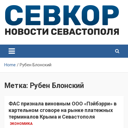
Skip
to
content
СевКор — Самые главные и актуальные новости
СевКор — Новости
Севастополя
Севастополя
Home
Рубен Блонский
Метка:
Рубен Блонский
ФАС признала виновным ООО «Пэйбэрри» в
картельном сговоре на рынке платежных
терминалов Крыма и Севастополя
ЭКОНОМИКА