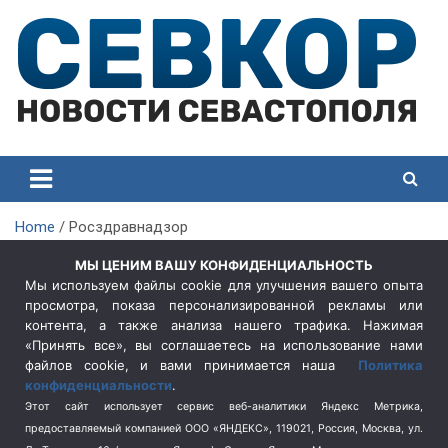
Skip
to
content
СевКор — Самые главные и актуальные новости
СевКор — Новости
Севастополя
Севастополя
Home
Росздравнадзор
МЫ ЦЕНИМ ВАШУ КОНФИДЕНЦИАЛЬНОСТЬ
Мы используем файлы cookie для улучшения вашего опыта
Метка:
Росздравнадзор
просмотра, показа персонализированной рекламы или
контента, а также анализа нашего трафика. Нажимая
«Принять все», вы соглашаетесь на использование нами
В Севастополе прекращена розничная
файлов cookie, и вами принимается наша
Политика
реализация лекарств в фельдшерско-
конфиденциальности
.
акушерских пунктах
Этот сайт использует сервис веб-аналитики Яндекс Метрика,
предоставляемый компанией ООО «ЯНДЕКС», 119021, Россия, Москва, ул.