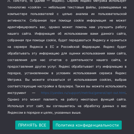
Л. Толстого, 16 (далее — Яндекс). Сервис Яндекс Метрика использует
технологию «cookie» — небольшие текстовые файлы, размещаемые на
компьютере пользователей с целью анализа их пользовательской
активности.
Собранная при помощи cookie информация не может
идентифицировать вас, однако может помочь нам улучшить работу
нашего сайта. Информация об использовании вами данного сайта,
собранная при помощи cookie, будет передаваться Яндексу и храниться
на сервере Яндекса в ЕС и Российской Федерации. Яндекс будет
обрабатывать эту информацию для оценки использования вами сайта,
ЖИЗНЬ
составления для нас отчетов о деятельности нашего сайта, и
31-08-2016
предоставления других услуг. Яндекс обрабатывает эту информацию в
порядке, установленном в условиях использования сервиса Яндекс
В Севастополе прекращена розничная реализация
лекарственных препаратов в фельдшерско-
Метрика.
Вы можете отказаться от использования cookies, выбрав
акушерских пунктах. Как сообщает департамент
соответствующие настройки в браузере. Также вы можете использовать
здравоохранения города, решение…
инструмент —
https://yandex.ru/support/metrika/general/opt-out.html
.
Однако это может повлиять на работу некоторых функций сайта.
Используя этот сайт, вы соглашаетесь на обработку данных о вас
В Севастополе ряд аптек оштрафовали на
Яндексом в порядке и целях, указанных выше.
250 тыс. рублей за несоблюдение режима
ПРИНЯТЬ ВСЕ
Политика конфиденциальности
хранения лекарств