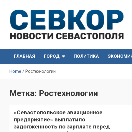
Skip
to
content
СевКор — Самые главные и актуальные новости
СевКор — Новости
Севастополя
ГЛАВНАЯ
ГОРОД
ПОЛИТИКА
ЭКОНОМИ
Севастополя
Home
Ростехнологии
Метка:
Ростехнологии
«Севастопольское авиационное
предприятие» выплатило
задолженность по зарплате перед