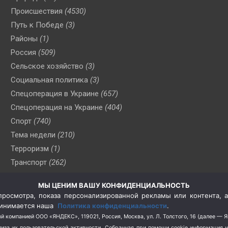
Происшествия
(4530)
Путь к Победе
(3)
Районы
(1)
Россия
(509)
Сельское хозяйство
(3)
Социальная политика
(3)
Спецоперация в Украине
(657)
Спецоперация на Украине
(404)
Спорт
(740)
Тема недели
(210)
Терроризм
(1)
Транспорт
(262)
Туризм
(178)
МЫ ЦЕНИМ ВАШУ КОНФИДЕНЦИАЛЬНОСТЬ
Флот
(76)
росмотра, показа персонализированной рекламы или контента, а
Цены
(2)
принимается наша
Политика конфиденциальности
.
Школа и спорт
(2)
й компанией ООО «ЯНДЕКС», 119021, Россия, Москва, ул. Л. Толстого, 16 (далее — 
за их пользовательской активности.
Собранная при помощи cookie информация 