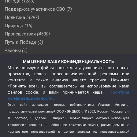
Погода
(1280)
Поддержка участников СВО
(7)
Политика
(4397)
Природа
(16)
Происшествия
(4530)
Путь к Победе
(3)
Районы
(1)
Россия
(510)
МЫ ЦЕНИМ ВАШУ КОНФИДЕНЦИАЛЬНОСТЬ
Сельское хозяйство
(3)
Мы используем файлы cookie для улучшения вашего опыта
просмотра, показа персонализированной рекламы или
Социальная политика
(3)
контента, а также анализа нашего трафика. Нажимая
Спецоперация в Украине
(657)
«Принять все», вы соглашаетесь на использование нами
Спецоперация на Украине
(404)
файлов cookie, и вами принимается наша
Политика
конфиденциальности
.
Спорт
(740)
Этот сайт использует сервис веб-аналитики Яндекс Метрика,
Тема недели
(210)
предоставляемый компанией ООО «ЯНДЕКС», 119021, Россия, Москва, ул.
Терроризм
(1)
Л. Толстого, 16 (далее — Яндекс). Сервис Яндекс Метрика использует
Транспорт
(262)
технологию «cookie» — небольшие текстовые файлы, размещаемые на
компьютере пользователей с целью анализа их пользовательской
Туризм
(178)