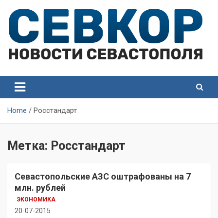
Skip
to
content
СевКор — Самые главные и актуальные новости
СевКор — Новости
Севастополя
Севастополя
Home
Росстандарт
Метка:
Росстандарт
Севастопольские АЗС оштрафованы на 7
млн. рублей
ЭКОНОМИКА
20-07-2015