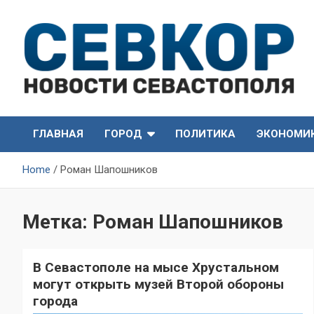
Skip
to
content
СевКор — Самые главные и актуальные новости
СевКор — Новости
Севастополя
ГЛАВНАЯ
ГОРОД
ПОЛИТИКА
ЭКОНОМИ
Севастополя
Home
Роман Шапошников
Метка:
Роман Шапошников
В Севастополе на мысе Хрустальном
могут открыть музей Второй обороны
города