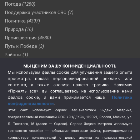
Погода
(1280)
Поддержка участников СВО
(7)
Политика
(4397)
Природа
(16)
Происшествия
(4530)
Путь к Победе
(3)
Районы
(1)
Россия
(510)
МЫ ЦЕНИМ ВАШУ КОНФИДЕНЦИАЛЬНОСТЬ
Сельское хозяйство
(3)
Мы используем файлы cookie для улучшения вашего опыта
просмотра, показа персонализированной рекламы или
Социальная политика
(3)
контента, а также анализа нашего трафика. Нажимая
Спецоперация в Украине
(657)
«Принять все», вы соглашаетесь на использование нами
Спецоперация на Украине
(404)
файлов cookie, и вами принимается наша
Политика
конфиденциальности
.
Спорт
(740)
Этот сайт использует сервис веб-аналитики Яндекс Метрика,
Тема недели
(210)
предоставляемый компанией ООО «ЯНДЕКС», 119021, Россия, Москва, ул.
Терроризм
(1)
Л. Толстого, 16 (далее — Яндекс). Сервис Яндекс Метрика использует
Транспорт
(262)
технологию «cookie» — небольшие текстовые файлы, размещаемые на
компьютере пользователей с целью анализа их пользовательской
Туризм
(178)