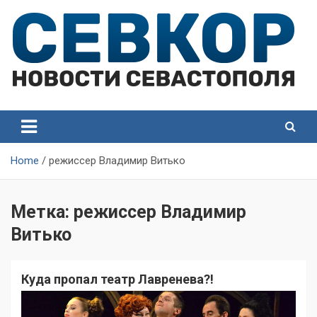
Skip
to
content
СевКор — Самые главные и актуальные новости
СевКор — Новости
Севастополя
Севастополя
Home
режиссер Владимир Витько
Метка:
режиссер Владимир
Витько
Куда пропал театр Лавренева?!