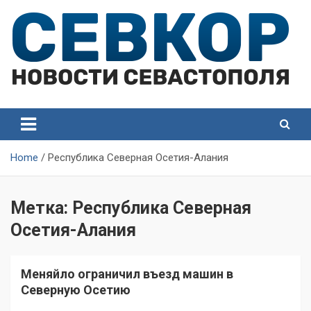
Skip
to
content
СевКор — Самые главные и актуальные новости
СевКор — Новости
Севастополя
Севастополя
Home
Республика Северная Осетия-Алания
Метка:
Республика Северная
Осетия-Алания
Меняйло ограничил въезд машин в
Северную Осетию