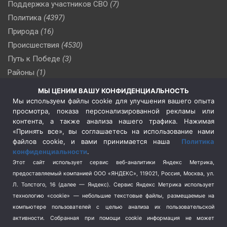
Поддержка участников СВО
(7)
Политика
(4397)
Природа
(16)
Происшествия
(4530)
Путь к Победе
(3)
Районы
(1)
Россия
(510)
МЫ ЦЕНИМ ВАШУ КОНФИДЕНЦИАЛЬНОСТЬ
Сельское хозяйство
(3)
Мы используем файлы cookie для улучшения вашего опыта
просмотра, показа персонализированной рекламы или
Социальная политика
(3)
контента, а также анализа нашего трафика. Нажимая
Спецоперация в Украине
(657)
«Принять все», вы соглашаетесь на использование нами
Спецоперация на Украине
(404)
файлов cookie, и вами принимается наша
Политика
конфиденциальности
.
Спорт
(740)
Этот сайт использует сервис веб-аналитики Яндекс Метрика,
Тема недели
(210)
предоставляемый компанией ООО «ЯНДЕКС», 119021, Россия, Москва, ул.
Терроризм
(1)
Л. Толстого, 16 (далее — Яндекс). Сервис Яндекс Метрика использует
Транспорт
(262)
технологию «cookie» — небольшие текстовые файлы, размещаемые на
компьютере пользователей с целью анализа их пользовательской
Туризм
(178)
активности.
Собранная при помощи cookie информация не может
Флот
(76)