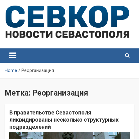
Skip
to
content
СевКор — Самые главные и актуальные новости
СевКор — Новости
Севастополя
Севастополя
Home
Реорганизация
Метка:
Реорганизация
В правительстве Севастополя
ликвидированы несколько структурных
подразделений