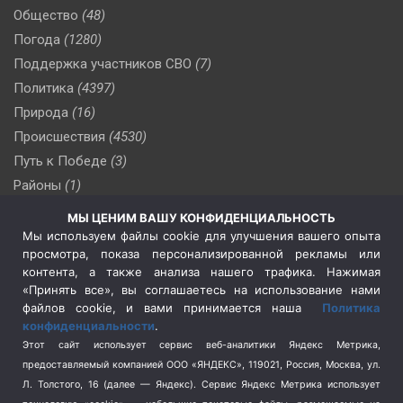
Общество
(48)
Погода
(1280)
Поддержка участников СВО
(7)
Политика
(4397)
Природа
(16)
Происшествия
(4530)
Путь к Победе
(3)
Районы
(1)
Россия
(510)
МЫ ЦЕНИМ ВАШУ КОНФИДЕНЦИАЛЬНОСТЬ
Сельское хозяйство
(3)
Мы используем файлы cookie для улучшения вашего опыта
просмотра, показа персонализированной рекламы или
Социальная политика
(3)
контента, а также анализа нашего трафика. Нажимая
Спецоперация в Украине
(657)
«Принять все», вы соглашаетесь на использование нами
Спецоперация на Украине
(404)
файлов cookie, и вами принимается наша
Политика
конфиденциальности
.
Спорт
(740)
Этот сайт использует сервис веб-аналитики Яндекс Метрика,
Тема недели
(210)
предоставляемый компанией ООО «ЯНДЕКС», 119021, Россия, Москва, ул.
Терроризм
(1)
Л. Толстого, 16 (далее — Яндекс). Сервис Яндекс Метрика использует