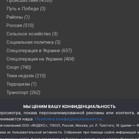
Происшествия
(4530)
Путь к Победе
(3)
Районы
(1)
Россия
(510)
Сельское хозяйство
(3)
Социальная политика
(3)
Спецоперация в Украине
(657)
Спецоперация на Украине
(404)
Спорт
(740)
Тема недели
(210)
Терроризм
(1)
Транспорт
(262)
Туризм
(178)
МЫ ЦЕНИМ ВАШУ КОНФИДЕНЦИАЛЬНОСТЬ
Флот
(76)
росмотра, показа персонализированной рекламы или контента, а
Цены
(2)
принимается наша
Политика конфиденциальности
.
Школа и спорт
(2)
й компанией ООО «ЯНДЕКС», 119021, Россия, Москва, ул. Л. Толстого, 16 (далее — 
за их пользовательской активности.
Собранная при помощи cookie информация 
Экология
(8)