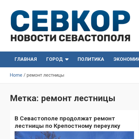
Skip
to
content
СевКор — Самые главные и актуальные новости
СевКор — Новости
Севастополя
ГЛАВНАЯ
ГОРОД
ПОЛИТИКА
ЭКОНОМИ
Севастополя
Home
ремонт лестницы
Метка:
ремонт лестницы
В Севастополе продолжат ремонт
лестницы по Крепостному переулку