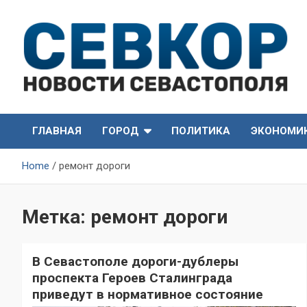
Skip
to
content
СевКор — Самые главные и актуальные новости
СевКор — Новости
Севастополя
ГЛАВНАЯ
ГОРОД
ПОЛИТИКА
ЭКОНОМИ
Севастополя
Home
ремонт дороги
Метка:
ремонт дороги
В Севастополе дороги-дублеры
проспекта Героев Сталинграда
приведут в нормативное состояние