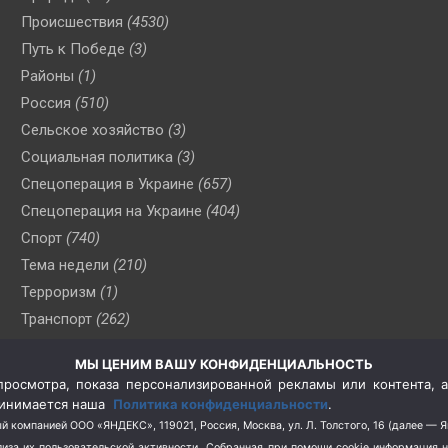
Происшествия
(4530)
Путь к Победе
(3)
Районы
(1)
Россия
(510)
Сельское хозяйство
(3)
Социальная политика
(3)
Спецоперация в Украине
(657)
Спецоперация на Украине
(404)
Спорт
(740)
Тема недели
(210)
Терроризм
(1)
Транспорт
(262)
Туризм
(178)
МЫ ЦЕНИМ ВАШУ КОНФИДЕНЦИАЛЬНОСТЬ
Флот
(76)
росмотра, показа персонализированной рекламы или контента, а
Цены
(2)
принимается наша
Политика конфиденциальности
.
Школа и спорт
(2)
й компанией ООО «ЯНДЕКС», 119021, Россия, Москва, ул. Л. Толстого, 16 (далее — 
за их пользовательской активности.
Собранная при помощи cookie информация 