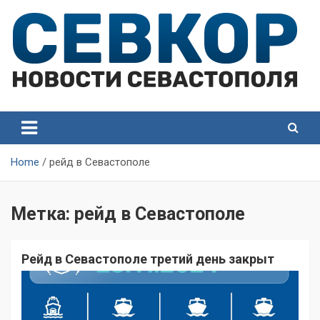
Skip
to
content
СевКор — Самые главные и актуальные новости
СевКор — Новости
Севастополя
Севастополя
Home
рейд в Севастополе
Метка:
рейд в Севастополе
Рейд в Севастополе третий день закрыт