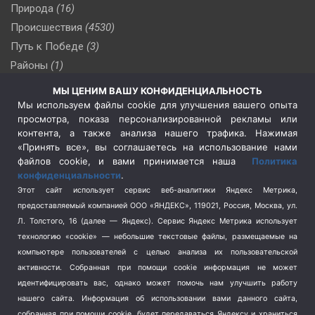
Природа
(16)
Происшествия
(4530)
Путь к Победе
(3)
Районы
(1)
Россия
(510)
МЫ ЦЕНИМ ВАШУ КОНФИДЕНЦИАЛЬНОСТЬ
Сельское хозяйство
(3)
Мы используем файлы cookie для улучшения вашего опыта
просмотра, показа персонализированной рекламы или
Социальная политика
(3)
контента, а также анализа нашего трафика. Нажимая
Спецоперация в Украине
(657)
«Принять все», вы соглашаетесь на использование нами
Спецоперация на Украине
(404)
файлов cookie, и вами принимается наша
Политика
конфиденциальности
.
Спорт
(740)
Этот сайт использует сервис веб-аналитики Яндекс Метрика,
Тема недели
(210)
предоставляемый компанией ООО «ЯНДЕКС», 119021, Россия, Москва, ул.
Терроризм
(1)
Л. Толстого, 16 (далее — Яндекс). Сервис Яндекс Метрика использует
Транспорт
(262)
технологию «cookie» — небольшие текстовые файлы, размещаемые на
компьютере пользователей с целью анализа их пользовательской
Туризм
(178)
активности.
Собранная при помощи cookie информация не может
Флот
(76)
идентифицировать вас, однако может помочь нам улучшить работу
Цены
(2)
нашего сайта. Информация об использовании вами данного сайта,
Школа и спорт
(2)
собранная при помощи cookie, будет передаваться Яндексу и храниться