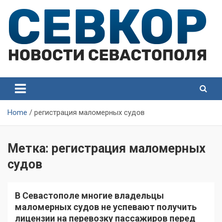
Skip
to
content
СевКор — Самые главные и актуальные новости
СевКор — Новости
Севастополя
Севастополя
Home
регистрация маломерных судов
Метка:
регистрация маломерных
судов
В Севастополе многие владельцы
маломерных судов не успевают получить
лицензии на перевозку пассажиров перед