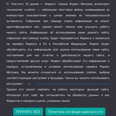
Терроризм
(1)
Л. Толстого, 16 (далее — Яндекс). Сервис Яндекс Метрика использует
Транспорт
(262)
технологию «cookie» — небольшие текстовые файлы, размещаемые на
компьютере пользователей с целью анализа их пользовательской
Туризм
(178)
активности.
Собранная при помощи cookie информация не может
Флот
(76)
идентифицировать вас, однако может помочь нам улучшить работу
Цены
(2)
нашего сайта. Информация об использовании вами данного сайта,
Школа и спорт
(2)
собранная при помощи cookie, будет передаваться Яндексу и храниться
Экология
(8)
на сервере Яндекса в ЕС и Российской Федерации. Яндекс будет
обрабатывать эту информацию для оценки использования вами сайта,
Экономика
(1172)
составления для нас отчетов о деятельности нашего сайта, и
предоставления других услуг. Яндекс обрабатывает эту информацию в
Мы в соцсетях
порядке, установленном в условиях использования сервиса Яндекс
Метрика.
Вы можете отказаться от использования cookies, выбрав
соответствующие настройки в браузере. Также вы можете использовать
инструмент —
https://yandex.ru/support/metrika/general/opt-out.html
.
Однако это может повлиять на работу некоторых функций сайта.
Используя этот сайт, вы соглашаетесь на обработку данных о вас
Яндексом в порядке и целях, указанных выше.
Copyright © 2026
СевКор — Новости Севастополя
Политика конфиденциальности
ПРИНЯТЬ ВСЕ
Политика конфиденциальности