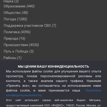
Наука
(3)
Образование
(440)
Общество
(48)
Погода
(1280)
Поддержка участников СВО
(7)
Политика
(4396)
Природа
(16)
Происшествия
(4530)
Путь к Победе
(3)
Районы
(1)
Россия
(510)
МЫ ЦЕНИМ ВАШУ КОНФИДЕНЦИАЛЬНОСТЬ
Сельское хозяйство
(3)
Мы используем файлы cookie для улучшения вашего опыта
просмотра, показа персонализированной рекламы или
Социальная политика
(3)
контента, а также анализа нашего трафика. Нажимая
Спецоперация в Украине
(657)
«Принять все», вы соглашаетесь на использование нами
Спецоперация на Украине
(404)
файлов cookie, и вами принимается наша
Политика
конфиденциальности
.
Спорт
(740)
Этот сайт использует сервис веб-аналитики Яндекс Метрика,
Тема недели
(210)
предоставляемый компанией ООО «ЯНДЕКС», 119021, Россия, Москва, ул.