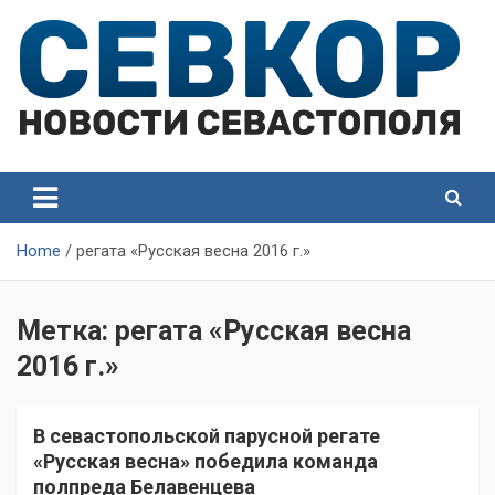
Skip
to
content
СевКор — Самые главные и актуальные новости
СевКор — Новости
Севастополя
Севастополя
Home
регата «Русская весна 2016 г.»
Метка:
регата «Русская весна
2016 г.»
В севастопольской парусной регате
«Русская весна» победила команда
полпреда Белавенцева