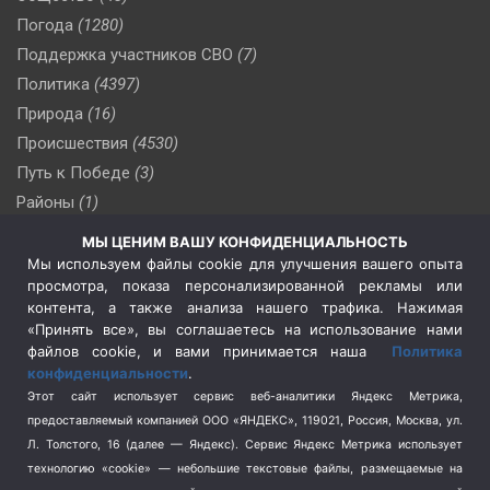
Погода
(1280)
Поддержка участников СВО
(7)
Политика
(4397)
Природа
(16)
Происшествия
(4530)
Путь к Победе
(3)
Районы
(1)
Россия
(510)
МЫ ЦЕНИМ ВАШУ КОНФИДЕНЦИАЛЬНОСТЬ
Сельское хозяйство
(3)
Мы используем файлы cookie для улучшения вашего опыта
просмотра, показа персонализированной рекламы или
Социальная политика
(3)
контента, а также анализа нашего трафика. Нажимая
Спецоперация в Украине
(657)
«Принять все», вы соглашаетесь на использование нами
Спецоперация на Украине
(404)
файлов cookie, и вами принимается наша
Политика
конфиденциальности
.
Спорт
(740)
Этот сайт использует сервис веб-аналитики Яндекс Метрика,
Тема недели
(210)
предоставляемый компанией ООО «ЯНДЕКС», 119021, Россия, Москва, ул.
Терроризм
(1)
Л. Толстого, 16 (далее — Яндекс). Сервис Яндекс Метрика использует
Транспорт
(262)
технологию «cookie» — небольшие текстовые файлы, размещаемые на