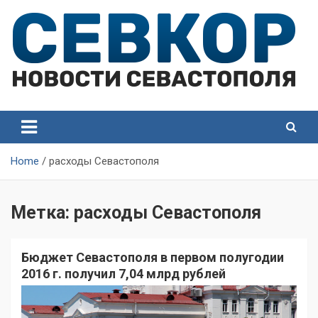
Skip
to
content
СевКор — Самые главные и актуальные новости
СевКор — Новости
Севастополя
Севастополя
Home
расходы Севастополя
Метка:
расходы Севастополя
Бюджет Севастополя в первом полугодии
2016 г. получил 7,04 млрд рублей