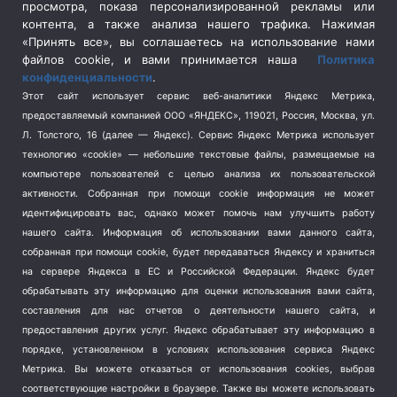
просмотра, показа персонализированной рекламы или
Социальная политика
(3)
контента, а также анализа нашего трафика. Нажимая
Спецоперация в Украине
(657)
«Принять все», вы соглашаетесь на использование нами
Спецоперация на Украине
(404)
файлов cookie, и вами принимается наша
Политика
конфиденциальности
.
Спорт
(740)
Этот сайт использует сервис веб-аналитики Яндекс Метрика,
Тема недели
(210)
предоставляемый компанией ООО «ЯНДЕКС», 119021, Россия, Москва, ул.
Терроризм
(1)
Л. Толстого, 16 (далее — Яндекс). Сервис Яндекс Метрика использует
Транспорт
(262)
технологию «cookie» — небольшие текстовые файлы, размещаемые на
компьютере пользователей с целью анализа их пользовательской
Туризм
(178)
активности.
Собранная при помощи cookie информация не может
Флот
(76)
идентифицировать вас, однако может помочь нам улучшить работу
Цены
(2)
нашего сайта. Информация об использовании вами данного сайта,
Школа и спорт
(2)
собранная при помощи cookie, будет передаваться Яндексу и храниться
Экология
на сервере Яндекса в ЕС и Российской Федерации. Яндекс будет
(8)
обрабатывать эту информацию для оценки использования вами сайта,
Экономика
(1172)
составления для нас отчетов о деятельности нашего сайта, и
предоставления других услуг. Яндекс обрабатывает эту информацию в
Мы в соцсетях
порядке, установленном в условиях использования сервиса Яндекс
Метрика.
Вы можете отказаться от использования cookies, выбрав
соответствующие настройки в браузере. Также вы можете использовать