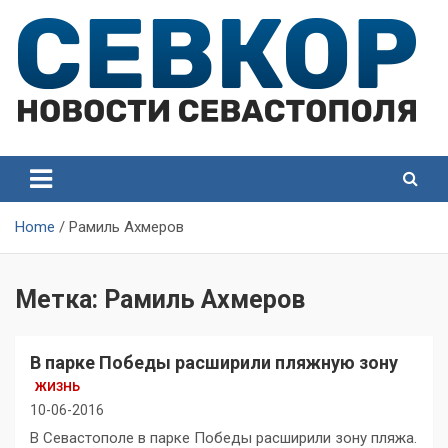
Skip
to
content
СевКор — Самые главные и актуальные новости
СевКор — Новости
Севастополя
Севастополя
Home
Рамиль Ахмеров
Метка:
Рамиль Ахмеров
В парке Победы расширили пляжную зону
ЖИЗНЬ
10-06-2016
В Севастополе в парке Победы расширили зону пляжа.