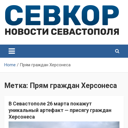
Skip
to
content
СевКор — Самые главные и актуальные новости
СевКор — Новости
Севастополя
Севастополя
Home
Прям граждан Херсонеса
Метка:
Прям граждан Херсонеса
В Севастополе 26 марта покажут
уникальный артефакт — присягу граждан
Херсонеса