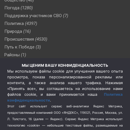
Погода
(1280)
Поддержка участников СВО
(7)
Политика
(4397)
Природа
(16)
Происшествия
(4530)
Путь к Победе
(3)
Районы
(1)
Россия
(510)
МЫ ЦЕНИМ ВАШУ КОНФИДЕНЦИАЛЬНОСТЬ
Сельское хозяйство
(3)
Мы используем файлы cookie для улучшения вашего опыта
просмотра, показа персонализированной рекламы или
Социальная политика
(3)
контента, а также анализа нашего трафика. Нажимая
Спецоперация в Украине
(657)
«Принять все», вы соглашаетесь на использование нами
Спецоперация на Украине
(404)
файлов cookie, и вами принимается наша
Политика
конфиденциальности
.
Спорт
(740)
Этот сайт использует сервис веб-аналитики Яндекс Метрика,
Тема недели
(210)
предоставляемый компанией ООО «ЯНДЕКС», 119021, Россия, Москва, ул.
Терроризм
(1)
Л. Толстого, 16 (далее — Яндекс). Сервис Яндекс Метрика использует
Транспорт
(262)
технологию «cookie» — небольшие текстовые файлы, размещаемые на