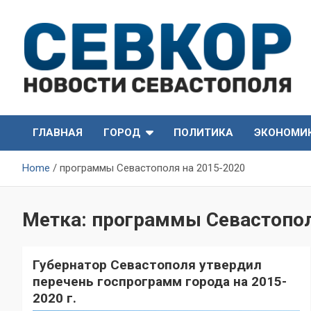
Skip
to
content
СевКор — Самые главные и актуальные новости
СевКор — Новости
Севастополя
ГЛАВНАЯ
ГОРОД
ПОЛИТИКА
ЭКОНОМИ
Севастополя
Home
программы Севастополя на 2015-2020
Метка:
программы Севастопол
Губернатор Севастополя утвердил
перечень госпрограмм города на 2015-
2020 г.