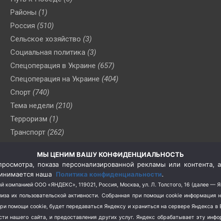
Районы
(1)
Россия
(510)
Сельское хозяйство
(3)
Социальная политика
(3)
Спецоперация в Украине
(657)
Спецоперация на Украине
(404)
Спорт
(740)
Тема недели
(210)
Терроризм
(1)
Транспорт
(262)
Туризм
(178)
МЫ ЦЕНИМ ВАШУ КОНФИДЕНЦИАЛЬНОСТЬ
Флот
(76)
росмотра, показа персонализированной рекламы или контента, а
Цены
(2)
принимается наша
Политика конфиденциальности
.
Школа и спорт
(2)
й компанией ООО «ЯНДЕКС», 119021, Россия, Москва, ул. Л. Толстого, 16 (далее — 
за их пользовательской активности.
Собранная при помощи cookie информация 
Экология
(8)
при помощи cookie, будет передаваться Яндексу и храниться на сервере Яндекса 
Экономика
(1172)
ости нашего сайта, и предоставления других услуг. Яндекс обрабатывает эту инф