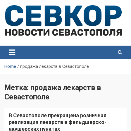
Skip
to
content
СевКор — Самые главные и актуальные новости
СевКор — Новости
Севастополя
Севастополя
Home
продажа лекарств в Севастополе
Метка:
продажа лекарств в
Севастополе
В Севастополе прекращена розничная
реализация лекарств в фельдшерско-
акушерских пунктах