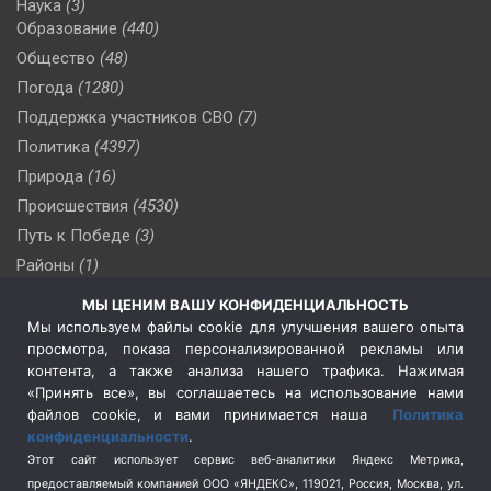
Наука
(3)
Образование
(440)
Общество
(48)
Погода
(1280)
Поддержка участников СВО
(7)
Политика
(4397)
Природа
(16)
Происшествия
(4530)
Путь к Победе
(3)
Районы
(1)
Россия
(510)
МЫ ЦЕНИМ ВАШУ КОНФИДЕНЦИАЛЬНОСТЬ
Сельское хозяйство
(3)
Мы используем файлы cookie для улучшения вашего опыта
просмотра, показа персонализированной рекламы или
Социальная политика
(3)
контента, а также анализа нашего трафика. Нажимая
Спецоперация в Украине
(657)
«Принять все», вы соглашаетесь на использование нами
Спецоперация на Украине
(404)
файлов cookie, и вами принимается наша
Политика
конфиденциальности
.
Спорт
(740)
Этот сайт использует сервис веб-аналитики Яндекс Метрика,
Тема недели
(210)
предоставляемый компанией ООО «ЯНДЕКС», 119021, Россия, Москва, ул.