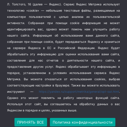
Терроризм
(1)
Л. Толстого, 16 (далее — Яндекс). Сервис Яндекс Метрика использует
Транспорт
(262)
технологию «cookie» — небольшие текстовые файлы, размещаемые на
компьютере пользователей с целью анализа их пользовательской
Туризм
(178)
активности.
Собранная при помощи cookie информация не может
Флот
(76)
идентифицировать вас, однако может помочь нам улучшить работу
Цены
(2)
нашего сайта. Информация об использовании вами данного сайта,
Школа и спорт
(2)
собранная при помощи cookie, будет передаваться Яндексу и храниться
Экология
(8)
на сервере Яндекса в ЕС и Российской Федерации. Яндекс будет
обрабатывать эту информацию для оценки использования вами сайта,
Экономика
(1172)
составления для нас отчетов о деятельности нашего сайта, и
предоставления других услуг. Яндекс обрабатывает эту информацию в
Мы в соцсетях
порядке, установленном в условиях использования сервиса Яндекс
Метрика.
Вы можете отказаться от использования cookies, выбрав
соответствующие настройки в браузере. Также вы можете использовать
инструмент —
https://yandex.ru/support/metrika/general/opt-out.html
.
Однако это может повлиять на работу некоторых функций сайта.
Используя этот сайт, вы соглашаетесь на обработку данных о вас
Яндексом в порядке и целях, указанных выше.
Copyright © 2026
СевКор — Новости Севастополя
Политика конфиденциальности
ПРИНЯТЬ ВСЕ
Политика конфиденциальности