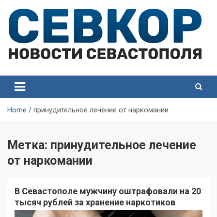
Skip
to
content
СевКор — Самые главные и актуальные новости
СевКор — Новости
Севастополя
Севастополя
Home
принудительное лечение от наркомании
Метка:
принудительное лечение
от наркомании
В Севастополе мужчину оштрафовали на 20
тысяч рублей за хранение наркотиков