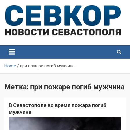
Skip
to
content
СевКор — Самые главные и актуальные новости
СевКор — Новости
Севастополя
Севастополя
Home
при пожаре погиб мужчина
Метка:
при пожаре погиб мужчина
В Севастополе во время пожара погиб
мужчина