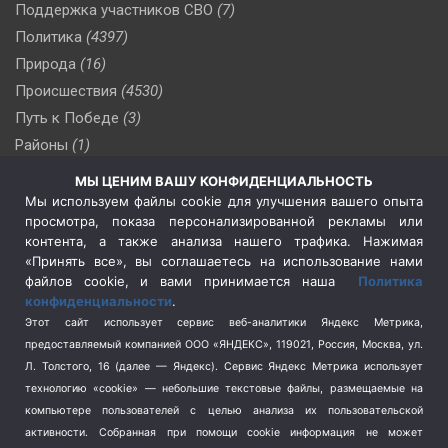
Поддержка участников СВО
(7)
Политика
(4397)
Природа
(16)
Происшествия
(4530)
Путь к Победе
(3)
Районы
(1)
Россия
(510)
МЫ ЦЕНИМ ВАШУ КОНФИДЕНЦИАЛЬНОСТЬ
Сельское хозяйство
(3)
Мы используем файлы cookie для улучшения вашего опыта
просмотра, показа персонализированной рекламы или
Социальная политика
(3)
контента, а также анализа нашего трафика. Нажимая
Спецоперация в Украине
(657)
«Принять все», вы соглашаетесь на использование нами
Спецоперация на Украине
(404)
файлов cookie, и вами принимается наша
Политика
конфиденциальности
.
Спорт
(740)
Этот сайт использует сервис веб-аналитики Яндекс Метрика,
Тема недели
(210)
предоставляемый компанией ООО «ЯНДЕКС», 119021, Россия, Москва, ул.
Терроризм
(1)
Л. Толстого, 16 (далее — Яндекс). Сервис Яндекс Метрика использует
Транспорт
(262)
технологию «cookie» — небольшие текстовые файлы, размещаемые на
компьютере пользователей с целью анализа их пользовательской
Туризм
(178)
активности.
Собранная при помощи cookie информация не может
Флот
(76)