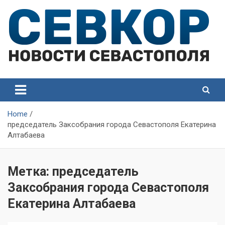
Skip
to
content
СевКор — Самые главные и актуальные новости
СевКор — Новости
Севастополя
Севастополя
Home
председатель Заксобрания города Севастополя Екатерина
Алтабаева
Метка:
председатель
Заксобрания города Севастополя
Екатерина Алтабаева