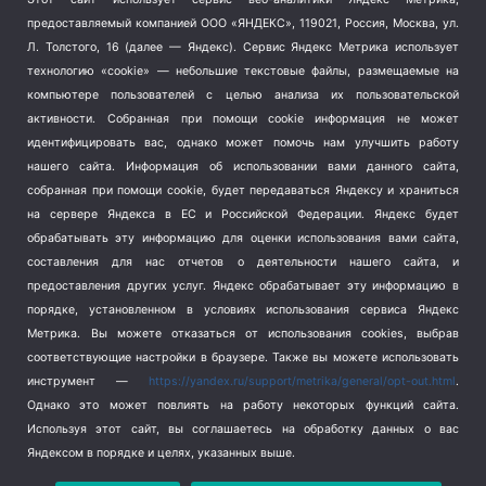
Тема недели
(210)
предоставляемый компанией ООО «ЯНДЕКС», 119021, Россия, Москва, ул.
Терроризм
(1)
Л. Толстого, 16 (далее — Яндекс). Сервис Яндекс Метрика использует
Транспорт
(262)
технологию «cookie» — небольшие текстовые файлы, размещаемые на
компьютере пользователей с целью анализа их пользовательской
Туризм
(178)
активности.
Собранная при помощи cookie информация не может
Флот
(76)
идентифицировать вас, однако может помочь нам улучшить работу
Цены
(2)
нашего сайта. Информация об использовании вами данного сайта,
Школа и спорт
(2)
собранная при помощи cookie, будет передаваться Яндексу и храниться
Экология
(8)
на сервере Яндекса в ЕС и Российской Федерации. Яндекс будет
обрабатывать эту информацию для оценки использования вами сайта,
Экономика
(1172)
составления для нас отчетов о деятельности нашего сайта, и
предоставления других услуг. Яндекс обрабатывает эту информацию в
Мы в соцсетях
порядке, установленном в условиях использования сервиса Яндекс
Метрика.
Вы можете отказаться от использования cookies, выбрав
соответствующие настройки в браузере. Также вы можете использовать
инструмент —
https://yandex.ru/support/metrika/general/opt-out.html
.
Однако это может повлиять на работу некоторых функций сайта.
Используя этот сайт, вы соглашаетесь на обработку данных о вас
Яндексом в порядке и целях, указанных выше.
Copyright © 2026
СевКор — Новости Севастополя