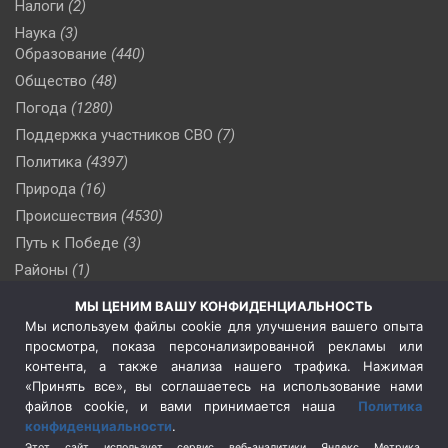
Налоги
(2)
Наука
(3)
Образование
(440)
Общество
(48)
Погода
(1280)
Поддержка участников СВО
(7)
Политика
(4397)
Природа
(16)
Происшествия
(4530)
Путь к Победе
(3)
Районы
(1)
Россия
(510)
МЫ ЦЕНИМ ВАШУ КОНФИДЕНЦИАЛЬНОСТЬ
Сельское хозяйство
(3)
Мы используем файлы cookie для улучшения вашего опыта
просмотра, показа персонализированной рекламы или
Социальная политика
(3)
контента, а также анализа нашего трафика. Нажимая
Спецоперация в Украине
(657)
«Принять все», вы соглашаетесь на использование нами
Спецоперация на Украине
(404)
файлов cookie, и вами принимается наша
Политика
конфиденциальности
.
Спорт
(740)
Этот сайт использует сервис веб-аналитики Яндекс Метрика,