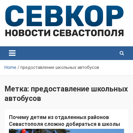
Skip
to
content
СевКор — Самые главные и актуальные новости
СевКор — Новости
Севастополя
Севастополя
Home
предоставление школьных автобусов
Метка:
предоставление школьных
автобусов
Почему детям из отдаленных районов
Севастополя сложно добираться в школы