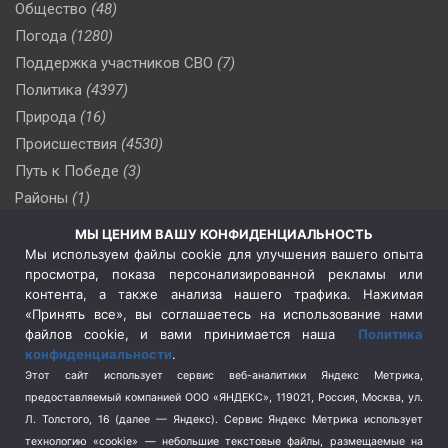
Общество
(48)
Погода
(1280)
Поддержка участников СВО
(7)
Политика
(4397)
Природа
(16)
Происшествия
(4530)
Путь к Победе
(3)
Районы
(1)
Россия
(510)
МЫ ЦЕНИМ ВАШУ КОНФИДЕНЦИАЛЬНОСТЬ
Сельское хозяйство
(3)
Мы используем файлы cookie для улучшения вашего опыта
просмотра, показа персонализированной рекламы или
Социальная политика
(3)
контента, а также анализа нашего трафика. Нажимая
Спецоперация в Украине
(657)
«Принять все», вы соглашаетесь на использование нами
Спецоперация на Украине
(404)
файлов cookie, и вами принимается наша
Политика
конфиденциальности
.
Спорт
(740)
Этот сайт использует сервис веб-аналитики Яндекс Метрика,
Тема недели
(210)
предоставляемый компанией ООО «ЯНДЕКС», 119021, Россия, Москва, ул.
Терроризм
(1)
Л. Толстого, 16 (далее — Яндекс). Сервис Яндекс Метрика использует
Транспорт
(262)
технологию «cookie» — небольшие текстовые файлы, размещаемые на