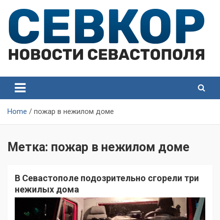
Skip
to
content
СевКор — Самые главные и актуальные новости
СевКор — Новости
Севастополя
Севастополя
Home
пожар в нежилом доме
Метка:
пожар в нежилом доме
В Севастополе подозрительно сгорели три
нежилых дома