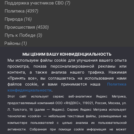
Поддержка участников СВО
(7)
Политика
(4397)
Природа
(16)
Происшествия
(4530)
Путь к Победе
(3)
Районы
(1)
Россия
(510)
МЫ ЦЕНИМ ВАШУ КОНФИДЕНЦИАЛЬНОСТЬ
Сельское хозяйство
(3)
Мы используем файлы cookie для улучшения вашего опыта
просмотра, показа персонализированной рекламы или
Социальная политика
(3)
контента, а также анализа нашего трафика. Нажимая
Спецоперация в Украине
(657)
«Принять все», вы соглашаетесь на использование нами
Спецоперация на Украине
(404)
файлов cookie, и вами принимается наша
Политика
конфиденциальности
.
Спорт
(740)
Этот сайт использует сервис веб-аналитики Яндекс Метрика,
Тема недели
(210)
предоставляемый компанией ООО «ЯНДЕКС», 119021, Россия, Москва, ул.
Терроризм
(1)
Л. Толстого, 16 (далее — Яндекс). Сервис Яндекс Метрика использует
Транспорт
(262)
технологию «cookie» — небольшие текстовые файлы, размещаемые на
компьютере пользователей с целью анализа их пользовательской
Туризм
(178)
активности.
Собранная при помощи cookie информация не может
Флот
(76)