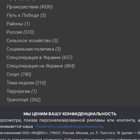
Происшествия
(4530)
Путь к Победе
(3)
Районы
(1)
Россия
(510)
Сельское хозяйство
(3)
Социальная политика
(3)
Спецоперация в Украине
(657)
Спецоперация на Украине
(404)
Спорт
(740)
Тема недели
(210)
Терроризм
(1)
Транспорт
(262)
Туризм
(178)
МЫ ЦЕНИМ ВАШУ КОНФИДЕНЦИАЛЬНОСТЬ
Флот
(76)
росмотра, показа персонализированной рекламы или контента, а
Цены
(2)
принимается наша
Политика конфиденциальности
.
Школа и спорт
(2)
й компанией ООО «ЯНДЕКС», 119021, Россия, Москва, ул. Л. Толстого, 16 (далее — 
за их пользовательской активности.
Собранная при помощи cookie информация 