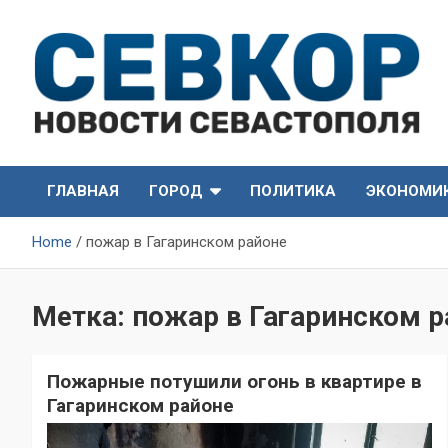
Skip
to
content
СевКор — Самые главные и актуальные новости
СевКор — Новости
Севастополя
ГЛАВНАЯ
ГОРОД
ПОЛИТИКА
ЭКОНОМИ
Севастополя
Home
пожар в Гагаринском районе
Метка:
пожар в Гагаринском р
Пожарные потушили огонь в квартире в
Гагаринском районе