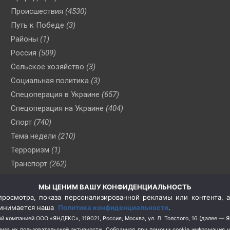
Происшествия
(4530)
Путь к Победе
(3)
Районы
(1)
Россия
(509)
Сельское хозяйство
(3)
Социальная политика
(3)
Спецоперация в Украине
(657)
Спецоперация на Украине
(404)
Спорт
(740)
Тема недели
(210)
Терроризм
(1)
Транспорт
(262)
Туризм
(178)
МЫ ЦЕНИМ ВАШУ КОНФИДЕНЦИАЛЬНОСТЬ
Флот
(76)
росмотра, показа персонализированной рекламы или контента, а
Цены
(2)
принимается наша
Политика конфиденциальности
.
Школа и спорт
(2)
й компанией ООО «ЯНДЕКС», 119021, Россия, Москва, ул. Л. Толстого, 16 (далее — 
за их пользовательской активности.
Собранная при помощи cookie информация 