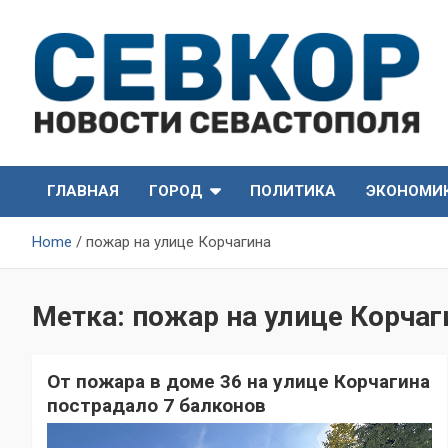
Skip
to
content
СевКор — Самые главные и актуальные новости
СевКор — Новости
Севастополя
ГЛАВНАЯ
ГОРОД
ПОЛИТИКА
ЭКОНОМИ
Севастополя
Home
пожар на улице Корчагина
Метка:
пожар на улице Корчаг
От пожара в доме 36 на улице Корчагина
пострадало 7 балконов