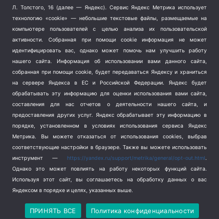
Терроризм
(1)
Л. Толстого, 16 (далее — Яндекс). Сервис Яндекс Метрика использует
Транспорт
(262)
технологию «cookie» — небольшие текстовые файлы, размещаемые на
компьютере пользователей с целью анализа их пользовательской
Туризм
(178)
активности.
Собранная при помощи cookie информация не может
Флот
(76)
идентифицировать вас, однако может помочь нам улучшить работу
Цены
(2)
нашего сайта. Информация об использовании вами данного сайта,
Школа и спорт
(2)
собранная при помощи cookie, будет передаваться Яндексу и храниться
Экология
(8)
на сервере Яндекса в ЕС и Российской Федерации. Яндекс будет
обрабатывать эту информацию для оценки использования вами сайта,
Экономика
(1172)
составления для нас отчетов о деятельности нашего сайта, и
предоставления других услуг. Яндекс обрабатывает эту информацию в
Мы в соцсетях
порядке, установленном в условиях использования сервиса Яндекс
Метрика.
Вы можете отказаться от использования cookies, выбрав
соответствующие настройки в браузере. Также вы можете использовать
инструмент —
https://yandex.ru/support/metrika/general/opt-out.html
.
Однако это может повлиять на работу некоторых функций сайта.
Используя этот сайт, вы соглашаетесь на обработку данных о вас
Яндексом в порядке и целях, указанных выше.
Copyright © 2026
СевКор — Новости Севастополя
Политика конфиденциальности
ПРИНЯТЬ ВСЕ
Политика конфиденциальности