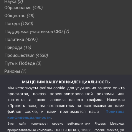
Наука
(3)
Образование
(440)
Общество
(48)
Погода
(1280)
Поддержка участников СВО
(7)
Политика
(4397)
Природа
(16)
Происшествия
(4530)
Путь к Победе
(3)
Районы
(1)
Россия
(510)
МЫ ЦЕНИМ ВАШУ КОНФИДЕНЦИАЛЬНОСТЬ
Сельское хозяйство
(3)
Мы используем файлы cookie для улучшения вашего опыта
просмотра, показа персонализированной рекламы или
Социальная политика
(3)
контента, а также анализа нашего трафика. Нажимая
Спецоперация в Украине
(657)
«Принять все», вы соглашаетесь на использование нами
Спецоперация на Украине
(404)
файлов cookie, и вами принимается наша
Политика
конфиденциальности
.
Спорт
(740)
Этот сайт использует сервис веб-аналитики Яндекс Метрика,
Тема недели
(210)
предоставляемый компанией ООО «ЯНДЕКС», 119021, Россия, Москва, ул.