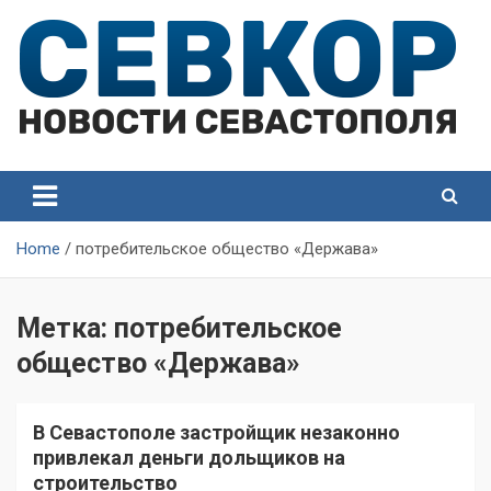
Skip
to
content
СевКор — Самые главные и актуальные новости
СевКор — Новости
Севастополя
Севастополя
Home
потребительское общество «Держава»
Метка:
потребительское
общество «Держава»
В Севастополе застройщик незаконно
привлекал деньги дольщиков на
строительство