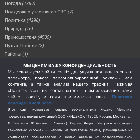
Погода
(1280)
Поддержка участников СВО
(7)
Политика
(4396)
Природа
(16)
Происшествия
(4530)
Путь к Победе
(3)
Районы
(1)
Россия
(509)
МЫ ЦЕНИМ ВАШУ КОНФИДЕНЦИАЛЬНОСТЬ
Сельское хозяйство
(3)
Мы используем файлы cookie для улучшения вашего опыта
просмотра, показа персонализированной рекламы или
Социальная политика
(3)
контента, а также анализа нашего трафика. Нажимая
Спецоперация в Украине
(657)
«Принять все», вы соглашаетесь на использование нами
Спецоперация на Украине
(404)
файлов cookie, и вами принимается наша
Политика
конфиденциальности
.
Спорт
(740)
Этот сайт использует сервис веб-аналитики Яндекс Метрика,
Тема недели
(210)
предоставляемый компанией ООО «ЯНДЕКС», 119021, Россия, Москва, ул.
Терроризм
(1)
Л. Толстого, 16 (далее — Яндекс). Сервис Яндекс Метрика использует
Транспорт
(262)
технологию «cookie» — небольшие текстовые файлы, размещаемые на
компьютере пользователей с целью анализа их пользовательской
Туризм
(178)