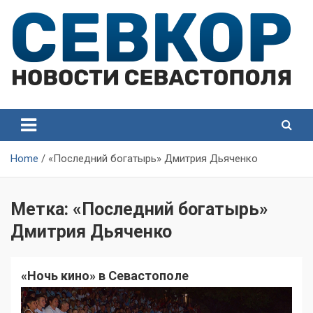
Skip
to
content
СевКор — Самые главные и актуальные новости
СевКор — Новости
Севастополя
Севастополя
Home
«Последний богатырь» Дмитрия Дьяченко
Метка:
«Последний богатырь»
Дмитрия Дьяченко
«Ночь кино» в Севастополе